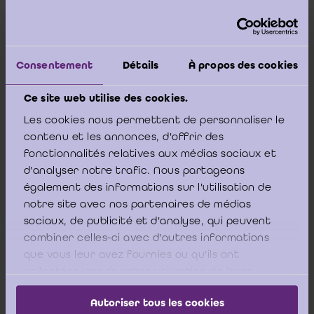
Lees meer
Consentement
Détails
À propos des cookies
24 januari 2014
Ce site web utilise des cookies.
Het Commissarisverslag - editie 2013 (met
Les cookies nous permettent de personnaliser le
errata)
contenu et les annonces, d'offrir des
fonctionnalités relatives aux médias sociaux et
2013-3
d'analyser notre trafic. Nous partageons
également des informations sur l'utilisation de
notre site avec nos partenaires de médias
Lees meer
sociaux, de publicité et d'analyse, qui peuvent
combiner celles-ci avec d'autres informations
que vous leur avez fournies ou qu'ils ont
collectées lors de votre utilisation de leurs
7 november 2013
services.
Autoriser tous les cookies
De (performantie-)audit in de publieke sector