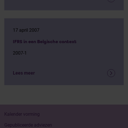
17 april 2007
IFRS in een Belgische context
2007-1
Lees meer
Kalender vorming
Gepubliceerde adviezen