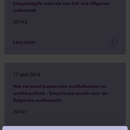
toegevoegde waarde van het due diligence
onderzoek
2014-2
Lees meer
17 april 2014
Het verband tussen niet-auditdiensten en
auditkwaliteit - Empirische studie voor de
Belgische auditmarkt
2014-1