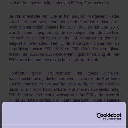
evolutie van het wettelijk kader van ESR op Europees vlak.
De implementatie van ESR in het Belgisch wetgevend kader
vormt het onderwerp van het vierde hoofdstuk. Naast de
overheidsperimeter volgens het ESR 1995 en het ESR 2010
wordt dieper ingegaan op de rekeningen van de overheid
inclusief de deelrubrieken en de ESR-rapportering door de
Belgische overheden. Het vijfde hoofdstuk behandelt de
vergelijking tussen ESR 1995 en ESR 2010. De vergelijking
tussen de
accruals-based
ondernemingsboekhouding en het
ESR vormt het onderwerp van het zesde hoofdstuk.
Hoofdstuk zeven argumenteert dat goede
accruals-
based
boekhouding, die het voorwerp is van een doeltreffende
interne controle en een onafhankelijk audit, de noodzakelijke
basis vormt voor betrouwbare statistieken overeenkomstig
ESR. De rol van het bedrijfsrevisoraat in het ESR-verhaal wordt
in het achtste hoofdstuk in kaart gebracht. In het negende
hoofdstuk wordt dieper ingegaan op wat het Rekenhof als
groepsauditor specifiek van de bedrijfsrevisor verwacht bij de
controle van ESR.