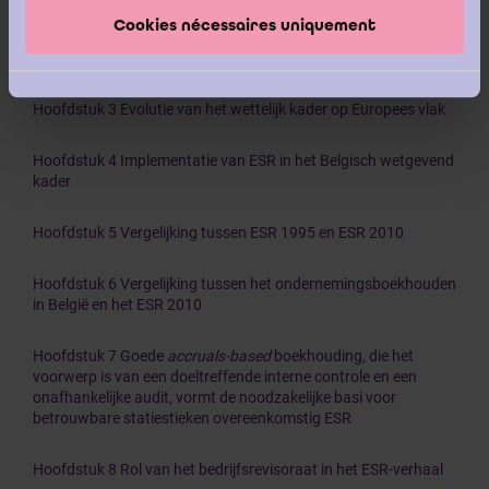
Hoofdstuk 1 Inleiding
Cookies nécessaires uniquement
Hoofdstuk 2 Oorsprong en bestaansredenen
Hoofdstuk 3 Evolutie van het wettelijk kader op Europees vlak
Hoofdstuk 4 Implementatie van ESR in het Belgisch wetgevend
kader
Hoofdstuk 5 Vergelijking tussen ESR 1995 en ESR 2010
Hoofdstuk 6 Vergelijking tussen het ondernemingsboekhouden
in België en het ESR 2010
Hoofdstuk 7 Goede
accruals-based
boekhouding, die het
voorwerp is van een doeltreffende interne controle en een
onafhankelijke audit, vormt de noodzakelijke basi voor
betrouwbare statiestieken overeenkomstig ESR
Hoofdstuk 8 Rol van het bedrijfsrevisoraat in het ESR-verhaal