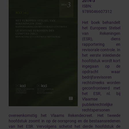
2014-3
ISBN:
9789046607312
Het boek behandelt
het Europees Stelsel
van Rekeningen
(ESR), diens
rapportering en
revisorale controle. In
het eerste inleidende
hoofdstuk wordt kort
ingegaan op de
opdracht waar
bedrijfsrevisoren
rechtstreeks worden
geconfronteerd met
het ESR, nl. bij
Vlaamse
publiekrechtelijke
rechtspersonen
overeenkomstig het Vlaams Rekendecreet. Het tweede
hoofdstuk zoomt in op de oorsprong en de bestaansredenen
van het ESR. Vervolgens schetst het derde hoofdstuk de