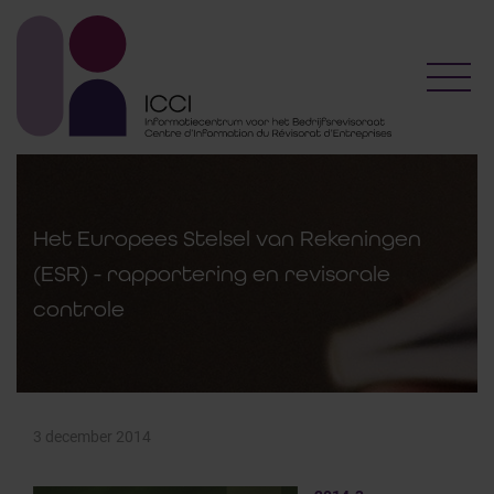
Toggl
Het Europees Stelsel van Rekeningen
(ESR) - rapportering en revisorale
controle
3 december 2014