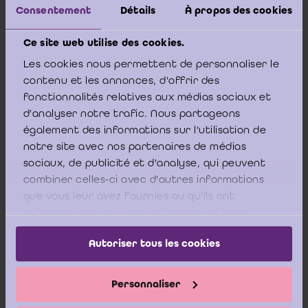
Een epiloog van de Voorzitter van het IBR waarin de
Consentement
Détails
À propos des cookies
uitdagingen en opportuniteiten voor het revisoraat in het kader
van het ESR-verhaal nader worden toegelicht, sluit het boek af.
Ce site web utilise des cookies.
Online bestellen
Les cookies nous permettent de personnaliser le
contenu et les annonces, d'offrir des
Download PDF
fonctionnalités relatives aux médias sociaux et
d'analyser notre trafic. Nous partageons
également des informations sur l'utilisation de
Inhoudstafel
notre site avec nos partenaires de médias
sociaux, de publicité et d'analyse, qui peuvent
combiner celles-ci avec d'autres informations
Woord vooraf
que vous leur avez fournies ou qu'ils ont
collectées lors de votre utilisation de leurs
Executive Summary (NL)
services.
Autoriser tous les cookies
Executive Summary (FR)
Executive Summary (EN)
Personnaliser