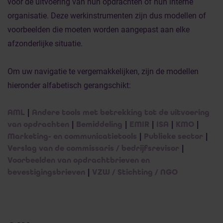
voor de uitvoering van hun opdrachten of hun interne
organisatie. Deze werkinstrumenten zijn dus modellen of
voorbeelden die moeten worden aangepast aan elke
afzonderlijke situatie.
Om uw navigatie te vergemakkelijken, zijn de modellen
hieronder alfabetisch gerangschikt:
AML
|
Andere tools met betrekking tot de uitvoering
van opdrachten
|
Bemiddeling
|
EMIR
|
ISA
|
KMO
|
Marketing- en communicatietools
|
Publieke sector
|
Verslag van de commissaris / bedrijfsrevisor
|
Voorbeelden van opdrachtbrieven en
bevestigingsbrieven
|
VZW / Stichting / NGO