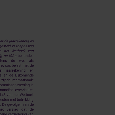
er de jaarrekening en
gesteld in toepassing
an het Wetboek van
g de ISA’s
behandelt
chtens de wet als
evisor, belast met de
e) jaarrekening, en
’s en de Bijkomende
 zijnde internationale
commissarisverslag in
nanciële overzichten
 148 van het Wetboek
ecten met betrekking
. De gevolgen van de
et verslag dat de
emene vergadering van