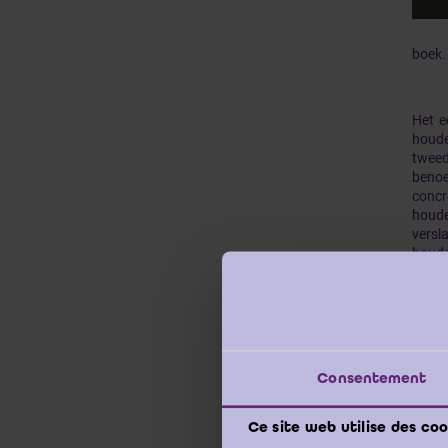
boek.
Het e
houde
tweed
benoe
concr
houde
versl
houde
(geco
van 
voor
commi
afslu
voorb
Consentement
toepa
het E
aange
Ce site web utilise des coo