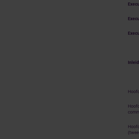
Execu
Execu
Execu
Inlei
Hoofd
Hoofd
commi
Hoofd
(twee