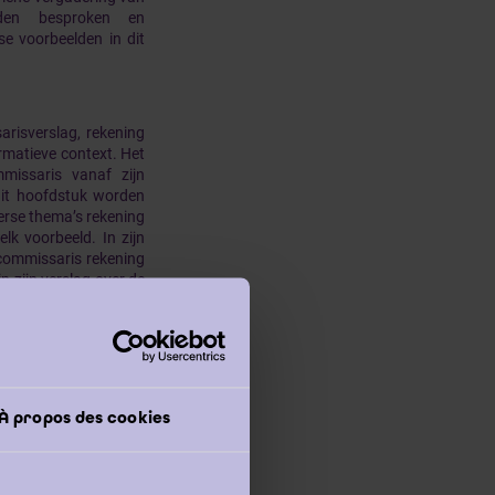
rden besproken en
se voorbeelden in dit
risverslag, rekening
ormatieve context. Het
missaris vanaf zijn
it hoofdstuk worden
erse thema’s rekening
k voorbeeld. In zijn
 commissaris rekening
 zijn verslag over de
 zal, in het merendeel
ek bevat tevens een
vergadering dat de
n zes maanden na de
 hoofdstuk). Naast de
 bij de in België van
À propos des cookies
n ter beschikking naar
t geval van een niet