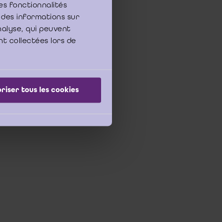
es fonctionnalités
A ’s en de bijkomende
 des informations sur
et beroep aan om de
analyse, qui peuvent
l op nationaal als op
oeften van de diverse
nt collectées lors de
riser tous les cookies