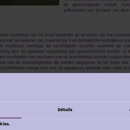
de gecontroleerde entiteit wo
geïllustreerd aan de hand van diver
erste hoofdstuk van het boek bespreekt de structuur van het commissa
nd met de vereisten van zowel de ISA ’s als de Belgische wettelijke en n
e hoofdstuk overloopt de verschillende situaties waarmee de com
ming door de algemene vergadering kan geconfronteerd worden. In d
ete voorbeelden van verslagen over de jaarrekening verstrekt volgens div
nd met de omstandigheden die worden opgegeven bij het begin van el
ag betreffende overige door wet- en regelgeving gestelde eisen moet de
n met de gevolgen van een aangepast oordeel tot uitdrukking gebracht in
nsolideerde) jaarrekening (eerste deel) en het tweede deel van het verslag
de gevallen, moeten worden aangepast (derde hoofdstuk). Het bo
beeld van verslag van niet-bevinding bestemd voor de algemene 
ssaris zodra hij vaststelt dat de algemene vergadering niet binne
itingsdatum van het boekjaar over de jaarrekening beraadslaagt (vierde
eeldverslagen in het Nederlands en het Frans, die aan de bijkomende norm
Détails
ssing zijnde ISA ’s werden gehecht, stelt het boek tevens vrije vertalinge
ngels en het Duits van de voorbeelden van commissarisverslagen in he
past oordeel (vijfde hoofdstuk).
kies.