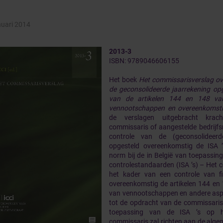
nuari 2014
2013-3
ISBN: 9789046606155
Het boek
Het commissarisverslag ov
de geconsolideerde jaarrekening op
van de artikelen 144 en 148 v
vennootschappen en overeenkomsti
de verslagen uitgebracht kra
commissaris of aangestelde bedrijfsr
controle van de (geconsolideerd
opgesteld overeenkomstig de ISA 
norm bij de in België van toepassing
controlestandaarden (ISA ’s) – Het 
het kader van een controle van fi
overeenkomstig de artikelen 144 en
van vennootschappen en andere asp
tot de opdracht van de commissaris
toepassing van de ISA ’s op h
commissaris zal richten aan de alg