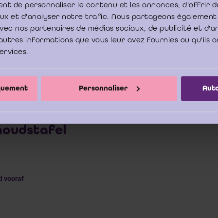
nt de personnaliser le contenu et les annonces, d'offrir d
euwigheden op het vlak van het commissarisverslag ingevoerd door de IS
aux et d'analyser notre trafic. Nous partageons également
bij de in België van toepassing zijnde ISA ’s, tonen de wil van h
e avec nos partenaires de médias sociaux, de publicité et d'
parantie van de verslagen en de coherentie tussen de verslagen, zowe
nationaal niveau, te verzekeren en aldus tegemoet te komen aan de beh
autres informations que vous leur avez fournies ou qu'ils o
ghebbenden.
services.
e bestellen
load PDF
iquement
Personnaliser
Auto
houdstafel
 vooraf