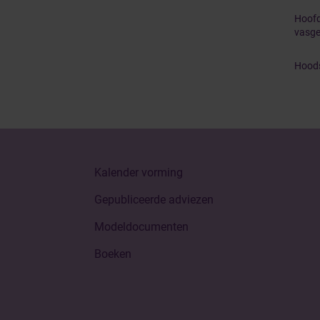
Hoofd
vasge
Hoods
Kalender vorming
Gepubliceerde adviezen
Modeldocumenten
Boeken