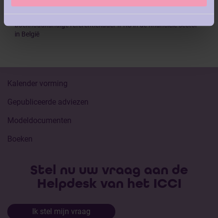
Hoofdstuk 5: Interactie tussen de financiële crisis en het
boekhoudkundige referentiekader IFRS in de financiële sector
in België
Kalender vorming
Gepubliceerde adviezen
Modeldocumenten
Boeken
Stel nu uw vraag aan de
Helpdesk van het ICCI
Ik stel mijn vraag