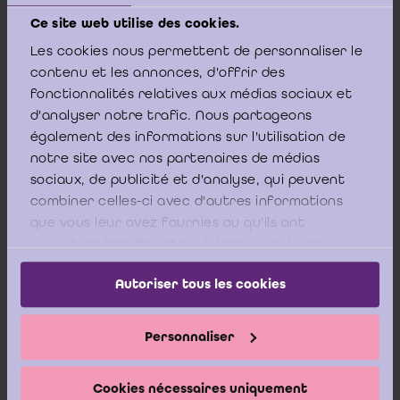
Ce site web utilise des cookies.
Les cookies nous permettent de personnaliser le
contenu et les annonces, d'offrir des
fonctionnalités relatives aux médias sociaux et
d'analyser notre trafic. Nous partageons
également des informations sur l'utilisation de
Inhoudstafel
notre site avec nos partenaires de médias
sociaux, de publicité et d'analyse, qui peuvent
combiner celles-ci avec d'autres informations
que vous leur avez fournies ou qu'ils ont
Hoofdstuk 1: Boekhoudkundige normen en algemeen welzijn
collectées lors de votre utilisation de leurs
services.
Hoofdstuk 2: Bedenkingen omtrent de crisissen
Autoriser tous les cookies
Hoofdstuk 3: Activiteiten van het IASB en FASB in het kader
van de financiële crisis
Personnaliser
Hoofdstuk 4: Interactie tussen de financiële crisis en het
boekhoudkundige referentiekader IFRS in de niet-financiële
Cookies nécessaires uniquement
sector in België