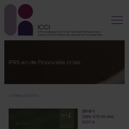
Toggl
IFRS en de financiële crisis
15 februari 2010
2010-1
ISBN: 978-90-466-
0337-6