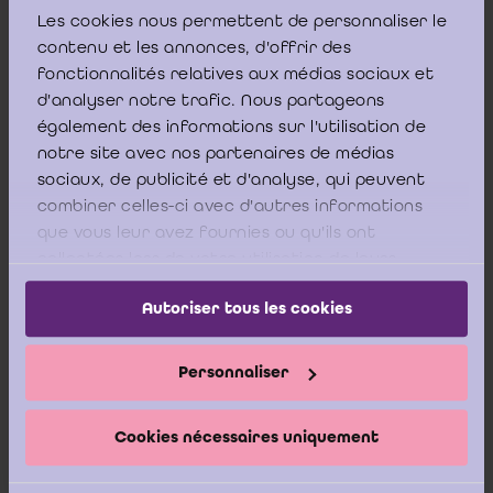
Les cookies nous permettent de personnaliser le
Instituut van de Bedrijfsrevisoren en organisatie van het
publiek toezicht op het beroep van bedrijfsrevisor,
contenu et les annonces, d'offrir des
gecoördineerd op 30 april 2007 en anderzijds van het Wetboek
fonctionnalités relatives aux médias sociaux et
van vennootschappen.
d'analyser notre trafic. Nous partageons
In het vierde deel ten slotte worden nog diverse adviezen
également des informations sur l'utilisation de
besproken die verband houden met het boekhoud- en
notre site avec nos partenaires de médias
jaarrekeningenrecht.
sociaux, de publicité et d'analyse, qui peuvent
combiner celles-ci avec d'autres informations
Online bestellen
que vous leur avez fournies ou qu'ils ont
Download PDF
collectées lors de votre utilisation de leurs
services.
Autoriser tous les cookies
Inhoudstafel
Personnaliser
Cookies nécessaires uniquement
Woord vooraf
Executive Summary (NL)