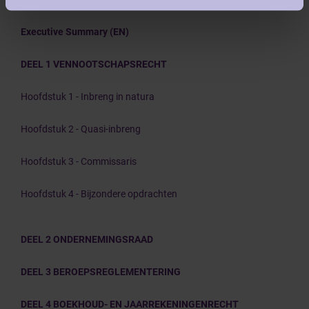
Executive Summary (EN)
DEEL 1 VENNOOTSCHAPSRECHT
Hoofdstuk 1 - Inbreng in natura
Hoofdstuk 2 - Quasi-inbreng
Hoofdstuk 3 - Commissaris
Hoofdstuk 4 - Bijzondere opdrachten
DEEL 2 ONDERNEMINGSRAAD
DEEL 3 BEROEPSREGLEMENTERING
DEEL 4 BOEKHOUD- EN JAARREKENINGENRECHT