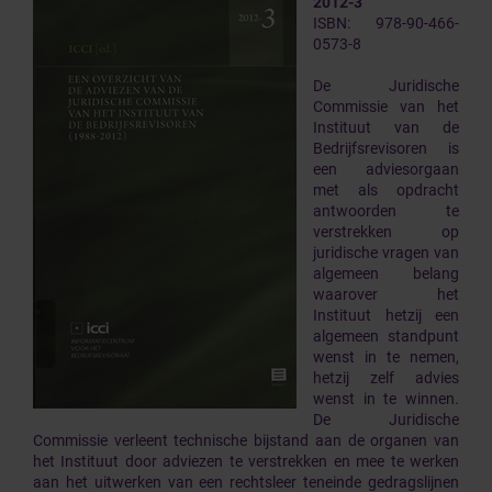
2012-3
ISBN: 978-90-466-
0573-8
De Juridische
Commissie van het
Instituut van de
Bedrijfsrevisoren is
een adviesorgaan
met als opdracht
antwoorden te
verstrekken op
juridische vragen van
algemeen belang
waarover het
Instituut hetzij een
algemeen standpunt
wenst in te nemen,
hetzij zelf advies
wenst in te winnen.
De Juridische
Commissie verleent technische bijstand aan de organen van
het Instituut door adviezen te verstrekken en mee te werken
aan het uitwerken van een rechtsleer teneinde gedragslijnen