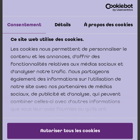
1. Hoe verloopt anno 2009 in de praktijk de rol van de
bedrijfsrevisor ten opzichte van de Ondernemingsraad in het
kader van de economische en financiële informatie?
Consentement
Détails
À propos des cookies
2. In welke mate en op welke wijze worden de bestaande
(juridisch-normatieve) kwaliteitsregels en -normen betreffende
Ce site web utilise des cookies.
de rol van de bedrijfsrevisor ten opzichte van de
Ondernemingsraad in de praktijk omgezet?
Les cookies nous permettent de personnaliser le
contenu et les annonces, d'offrir des
Online bestellen
fonctionnalités relatives aux médias sociaux et
d'analyser notre trafic. Nous partageons
Download PDF
également des informations sur l'utilisation de
notre site avec nos partenaires de médias
Inhoudstafel
sociaux, de publicité et d'analyse, qui peuvent
combiner celles-ci avec d'autres informations
que vous leur avez fournies ou qu'ils ont
collectées lors de votre utilisation de leurs
services.
Woord vooraf
Autoriser tous les cookies