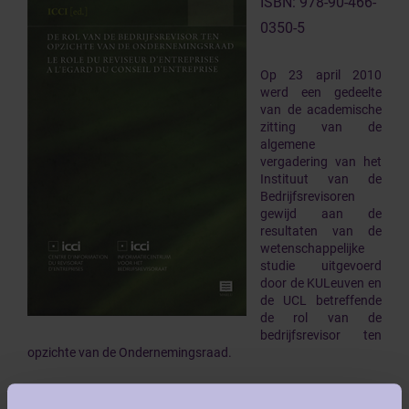
ISBN: 978-90-466-
0350-5
Op 23 april 2010
werd een gedeelte
van de academische
zitting van de
algemene
vergadering van het
Instituut van de
Bedrijfsrevisoren
gewijd aan de
resultaten van de
wetenschappelijke
studie uitgevoerd
door de KULeuven en
de UCL betreffende
de rol van de
bedrijfsrevisor ten
opzichte van de Ondernemingsraad.
Onderhavig boek tracht de volgende vragen te beantwoorden: