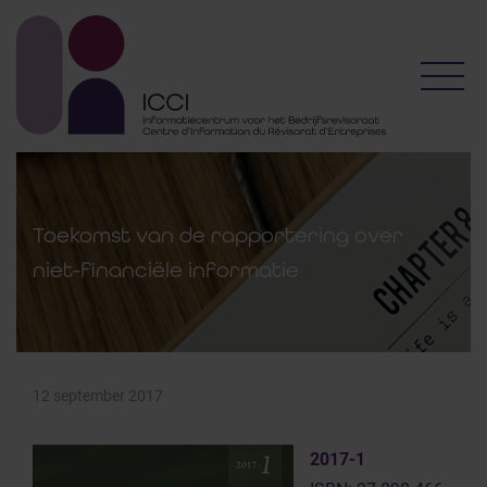
Toggl
Toekomst van de rapportering over
niet-financiële informatie
12 september 2017
2017-1