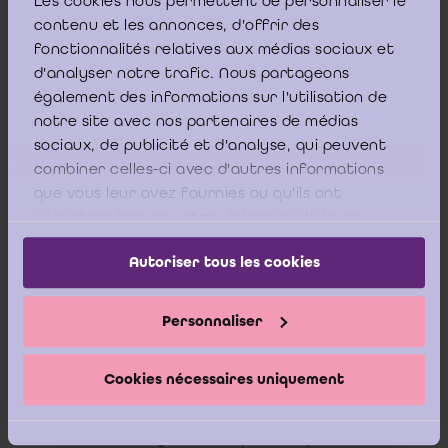
Les cookies nous permettent de personnaliser le
van de Bedrijfsrevisoren worden georganiseerd.
contenu et les annonces, d'offrir des
Online bestellen
fonctionnalités relatives aux médias sociaux et
d'analyser notre trafic. Nous partageons
Downloaden
également des informations sur l'utilisation de
notre site avec nos partenaires de médias
Inhoudsopgave
sociaux, de publicité et d'analyse, qui peuvent
combiner celles-ci avec d'autres informations
que vous leur avez fournies ou qu'ils ont
Woord vooraf
collectées lors de votre utilisation de leurs
services.
Executive summary (NL)
Autoriser tous les cookies
Executive summary (FR)
Personnaliser
Executive summary (EN)
Cookies nécessaires uniquement
Hoofdstuk 1 Inleiding
Hoofdstuk 2 Situering van de Europese richtlijn niet-financiële