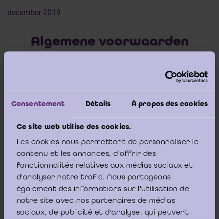
december 2019
Algemene voorwaarden
Algemene voorwaarden van het ICCI
14 maart 2025
Consentement
Détails
À propos des cookies
Toegang tot en gebruik van onze website, inclusief het
Ce site web utilise des cookies.
downloaden van documenten, het inschrijven voor een
Les cookies nous permettent de personnaliser le
opleiding en de aankoop of het gebruik van producten en
contenu et les annonces, d'offrir des
diensten aangeboden door het ICCI, zijn onderworpen aan
fonctionnalités relatives aux médias sociaux et
d'analyser notre trafic. Nous partageons
onze Algemene Voorwaarden.
également des informations sur l'utilisation de
notre site avec nos partenaires de médias
Door u in te schrijven voor een opleiding, contact op te
sociaux, de publicité et d'analyse, qui peuvent
nemen met onze Helpdesk, documenten te downloaden of