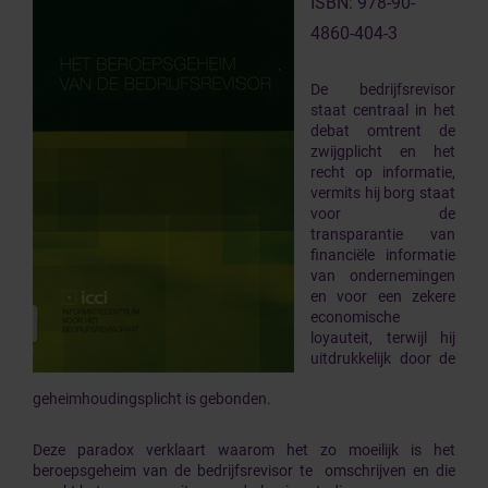
ISBN: 978-90-
4860-404-3
De bedrijfsrevisor
staat centraal in het
debat omtrent de
zwijgplicht en het
recht op informatie,
vermits hij borg staat
voor de
transparantie van
financiële informatie
van ondernemingen
en voor een zekere
economische
loyauteit, terwijl hij
uitdrukkelijk door de
geheimhoudingsplicht is gebonden.
Deze paradox verklaart waarom het zo moeilijk is het
beroepsgeheim van de bedrijfsrevisor te omschrijven en die