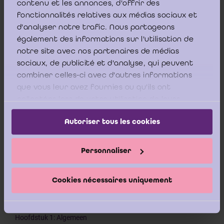
contenu et les annonces, d'offrir des
fonctionnalités relatives aux médias sociaux et
Hoofdstuk 1: Wettelijke spreekplicht
d'analyser notre trafic. Nous partageons
Hoofdstuk 2: Uitzonderingen verbonden aan een gerechtelijke
procedure
également des informations sur l'utilisation de
Hoofdstuk 3: De schriftelijke toestemming van de cliënt
notre site avec nos partenaires de médias
Hoofdstuk 4: Contacten tussen bedrijfsrevisoren, het Instituut
sociaux, de publicité et d'analyse, qui peuvent
en de tuchtinstanties
combiner celles-ci avec d'autres informations
Deel 3: Gedeeld (gemeenschappelijk) beroepsgeheim
que vous leur avez fournies ou qu'ils ont
collectées lors de votre utilisation de leurs
Hoofdstuk 1: Principe
services.
Hoofdstuk 2: het met de notaris gedeelde beroepsgeheim van
Autoriser tous les cookies
de bedrijfsrevisor
Deel 4: Internationale context
Personnaliser
Hoofdstuk 1: De discovery-procedure
Hoofdstuk 2: Public Company Accounting Oversight Board
Cookies nécessaires uniquement
Hoofdstuk 3: Groepsaudit in een internationale context
Deel 5: Toepassingsgevallen
Hoofdstuk 1: Algemeen