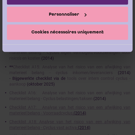
Checklist A12: Analyse van het risico van een afwijking van
materieel belang - Cyclus van overige chulden/overige
vorderingen
(2014)
Personnaliser
**
Checklist A13: Analyse van het risico van een afwijking van
materieel belang - kapitaaluitgaven (CAPEX)
(2014) - Bijgewerkte
Cookies nécessaires uniquement
checklist via de
tools over intern control cyclus - aankoop
(oktober 2025)
Checklist A14: Analyse van het risico van een afwijking van
materieel belang - Cyclus eigen vermogen/voorzieningen voor
risico's en kosten
(2014)
**
Checklist A15: Analyse van het risico van een afwijking van
materieel belang - cyclus inkomen/leveranciers
(2014)
- Bijgewerkte checklist via de
tools over intern control cyclus -
aankoop
(oktober 2025)
Checklist A16: Analyse van het risico van een afwijking van
materieel belang - Cyclus belastingen/taksen
(2014)
Checklist A17: Analyse van het risico van een afwijking van
materieel belang - Voorraadcyclus
(2014)
Checklist A18: Analyse van het risico van een afwijking van
materieel belang - Cyclus vast activa
(2014)