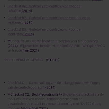
Checklist B6: Gedetailleerd controleplan voor de
schulden
(2014)
Checklist B7: Gedetailleerd controleplan voor het eigen
vermogen
(2014)
Checklist B8: Gedetailleerd controleplan voor de
loonlijsten
(2014)
**
Checklist B9: Gedetailleerd controleplan voor frauderisico's
(2014) -
Bijgewerkte checklist via de tool ISA 240 - Werkplan MOC
en fraude
(mei 2021)
FASE C: VERSLAGGEVING
(C1-C12)
Checklist C1: Samenvatting van de belangrijkste bevindingen
van de controleopdracht
(2014)
**Checklist C2: Bedrijfscontinuïteit -
Bijgewerkte checklist via de
tool Evaluatie van continuïteitsbeoordeling van de
gecontroleerde entiteit in overeenstemming met ISA 570 Going
Concern
(september 2021)