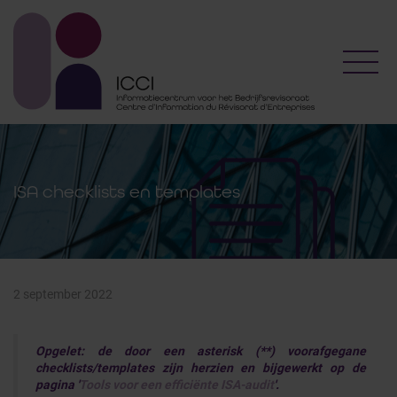
Toggl
ISA checklists en templates
2 september 2022
Opgelet: de door een asterisk (**) voorafgegane
checklists/templates zijn herzien en bijgewerkt op de
pagina '
Tools voor een efficiënte ISA-audit
'.