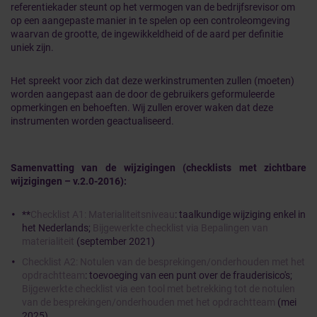
referentiekader steunt op het vermogen van de bedrijfsrevisor om
op een aangepaste manier in te spelen op een controleomgeving
waarvan de grootte, de ingewikkeldheid of de aard per definitie
uniek zijn.
Het spreekt voor zich dat deze werkinstrumenten zullen (moeten)
worden aangepast aan de door de gebruikers geformuleerde
opmerkingen en behoeften. Wij zullen erover waken dat deze
instrumenten worden geactualiseerd.
Samenvatting van de wijzigingen (checklists met zichtbare
wijzigingen – v.2.0-2016):
**
Checklist A1: Materialiteitsniveau
: taalkundige wijziging enkel in
het Nederlands;
Bijgewerkte checklist via Bepalingen van
materialiteit
(september 2021)
Checklist A2: Notulen van de besprekingen/onderhouden met het
opdrachtteam
: toevoeging van een punt over de frauderisico's;
Bijgewerkte checklist via een tool met betrekking tot de notulen
van de besprekingen/onderhouden met het opdrachtteam
(mei
2025)