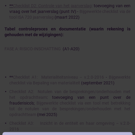
**
Checklist D2: Controle van het jaarverslag
: toevoeging van een
vraag over het jaarverslag (punt IV) -
Bijgewerkte checklist via de
tool ISA 720 jaarverslag
(maart 2022)
Tabel controleproces en documentatie (waarin rekening is
gehouden met de wijzigingen):
FASE A: RISICO-INSCHATTING
(A1-A20)
**
Checklist A1: Materialiteitsniveau – v.2.0-2016
-
Bijgewerkte
checklist via Bepaling van materialiteit
(september 2021)
Checklist A2: Notulen van de besprekingen/onderhouden met
het opdrachtteam
: toevoeging van een punt over de
frauderisico's;
Bijgewerkte checklist via een tool met betrekking
tot de notulen van de besprekingen/onderhouden met het
opdrachtteam
(mei 2025)
Checklist A3: Inzicht in de entiteit en haar omgeving – v.2.0-
2016