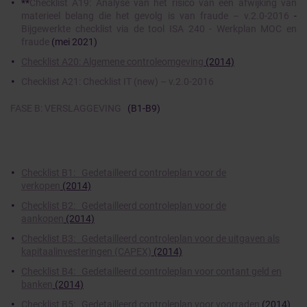
**
Checklist A19: Analyse van het risico van een afwijking van
materieel belang die het gevolg is van fraude – v.2.0-2016
-
Bijgewerkte checklist via de tool ISA 240 - Werkplan MOC en
fraude
(mei 2021)
Checklist A20: Algemene controleomgeving
(2014)
Checklist A21: Checklist IT (new) – v.2.0-2016
FASE B: VERSLAGGEVING
(B1-B9)
Checklist B1: Gedetailleerd controleplan voor de
verkopen
(2014)
Checklist B2: Gedetailleerd controleplan voor de
aankopen
(2014)
Checklist B3: Gedetailleerd controleplan voor de uitgaven als
kapitaalinvesteringen (CAPEX)
(2014)
Checklist B4: Gedetailleerd controleplan voor contant geld en
banken
(2014)
Checklist B5: Gedetailleerd controleplan voor voorraden
(2014)