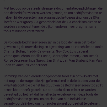
Met het oog op de steeds strengere documentatieverplichtingen die
aan de bedrijfsrevisoren worden gesteld, en om bedrijfsrevisoren te
helpen bij de correcte maar pragmatische toepassing van de ISA's,
heeft de werkgroep ISA geoordeeld dat de ISA checklists dienen te
worden aangepast teneinde bijkomende en meer pragmatische
tools te kunnen verstrekken.
De volgende bedrijfsrevisoren zijn in de loop der jaren betrokken
geweest bij de ontwikkeling en bijwerking van de verschillende tools:
Chantal Bollen, Freddy Caluwaerts, Guy Cox, Luis Laperal,
Véronique Lebrun, Noëlle Lucas, Christophe Remon, Jean-Benoît
Ronse Decraene, Inge Saeys, Jan Smits, Jan Van Brabant, Kim Van
Loon en Jacques Vandernoot.
Sommige van de hieronder opgenomen tools zijn ontwikkeld met
het oog op de vragen die zijn geformuleerd in de leidraden voor de
kwaliteitscontrole die het Instituut van de Bedrijfsrevisoren tot 2015
beschikbaar heeft gesteld. De aandacht dient echter te worden
gevestigd op het feit dat het effectieve gebruik van deze tools de
bedrijfsrevisoren geenszins ontslaat van hun individuele
verantwoordelijkheid om hun professioneel oordeel uit te oefenen,