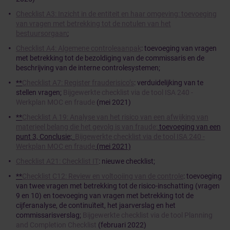
Checklist A3: Inzicht in de entiteit en haar omgeving: toevoeging
van vragen met betrekking tot de notulen van het
bestuursorgaan
;
Checklist A4: Algemene controleaanpak
: toevoeging van vragen
met betrekking tot de bezoldiging van de commissaris en de
beschrijving van de interne controlesystemen;
**
Checklist A7: Register frauderisico’s
: verduidelijking van te
stellen vragen;
Bijgewerkte checklist via de tool ISA 240 -
Werkplan MOC en fraude
(mei 2021)
**
Checklist A 19: Analyse van het risico van een afwijking van
materieel belang die het gevolg is van fraude:
toevoeging van een
punt 3, Conclusie;
Bijgewerkte checklist via de tool ISA 240 -
Werkplan MOC en fraude
(mei 2021)
Checklist A21: Checklist IT
: nieuwe checklist;
**
Checklist C12: Review en voltooiing van de controle
: toevoeging
van twee vragen met betrekking tot de risico-inschatting (vragen
9 en 10) en toevoeging van vragen met betrekking tot de
cijferanalyse, de continuïteit, het jaarverslag en het
commissarisverslag;
Bijgewerkte checklist via de tool Planning
and Completion Checklist
(februari 2022)