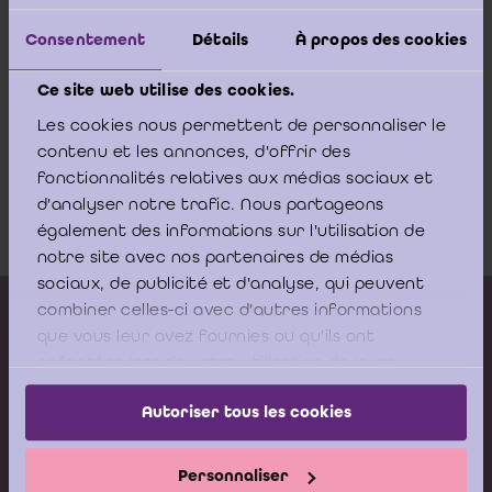
stand gekomen.
Consentement
Détails
À propos des cookies
Hierna vindt u een tabel met een chronologisch overzicht van de
IPSAS van 2000 tot begin 2010.
Ce site web utilise des cookies.
Les cookies nous permettent de personnaliser le
contenu et les annonces, d'offrir des
Overzicht van de boekhoudstandaarden
fonctionnalités relatives aux médias sociaux et
voor overheden
d'analyser notre trafic. Nous partageons
Download
également des informations sur l'utilisation de
notre site avec nos partenaires de médias
sociaux, de publicité et d'analyse, qui peuvent
combiner celles-ci avec d'autres informations
Kalender vorming
que vous leur avez fournies ou qu'ils ont
Gepubliceerde adviezen
collectées lors de votre utilisation de leurs
services.
Modeldocumenten
Autoriser tous les cookies
Boeken
Personnaliser