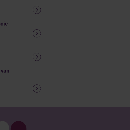
onie
 van