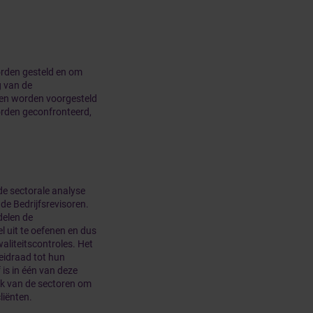
orden gesteld en om
g van de
en worden voorgesteld
orden geconfronteerd,
de sectorale analyse
de Bedrijfsrevisoren.
delen de
l uit te oefenen en dus
aliteitscontroles. Het
leidraad tot hun
is in één van deze
lk van de sectoren om
liënten.