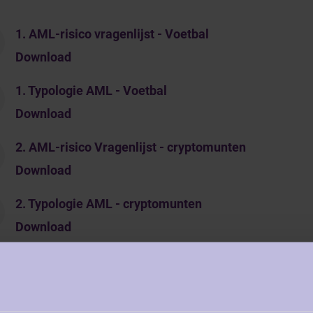
1. AML-risico vragenlijst - Voetbal
Download
1. Typologie AML - Voetbal
Download
2. AML-risico Vragenlijst - cryptomunten
Download
2. Typologie AML - cryptomunten
Download
3. AML-risico vragenlijst - Vastgoedsector_WG ISA
Download