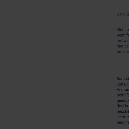
24 aug
Met he
bedrij
antiwi
met be
om aan
Sommig
van BC/
Er moe
bedrijf
geensz
doel is
beschi
sector
bedrijf