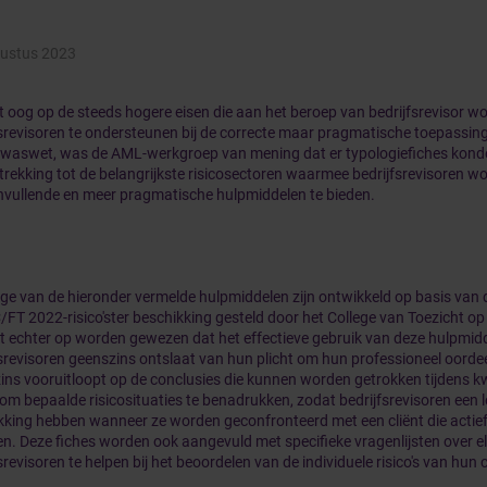
ustus 2023
t oog op de steeds hogere eisen die aan het beroep van bedrijfsrevisor w
fsrevisoren te ondersteunen bij de correcte maar pragmatische toepassin
twaswet, was de AML-werkgroep van mening dat er typologiefiches kond
trekking tot de belangrijkste risicosectoren waarmee bedrijfsrevisoren w
vullende en meer pragmatische hulpmiddelen te bieden.
e van de hieronder vermelde hulpmiddelen zijn ontwikkeld op basis van 
FT 2022-risico'ster beschikking gesteld door het College van Toezicht op 
t echter op worden gewezen dat het effectieve gebruik van deze hulpmid
srevisoren geenszins ontslaat van hun plicht om hun professioneel oordee
ins vooruitloopt op de conclusies die kunnen worden getrokken tijdens kw
 om bepaalde risicosituaties te benadrukken, zodat bedrijfsrevisoren een 
kking hebben wanneer ze worden geconfronteerd met een cliënt die actief 
en. Deze fiches worden ook aangevuld met specifieke vragenlijsten over e
srevisoren te helpen bij het beoordelen van de individuele risico's van hun c