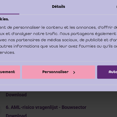
3. Typologie AML - Vastgoedsector
Détails
Download
kies.
4. AML-risico vragenlijst - Goud en edele metalen
nt de personnaliser le contenu et les annonces, d'offrir d
Download
aux et d'analyser notre trafic. Nous partageons également
e avec nos partenaires de médias sociaux, de publicité et d'
4. Typologie AML - goud en edele metalen
autres informations que vous leur avez fournies ou qu'ils o
Download
services.
5. AML-risico vragenlijst - Horeca_GT ISA
iquement
Personnaliser
Auto
Download
5. Typologie AML - HORECA activiteiten
Download
6. AML-risico vragenlijst - Bouwsector
Download