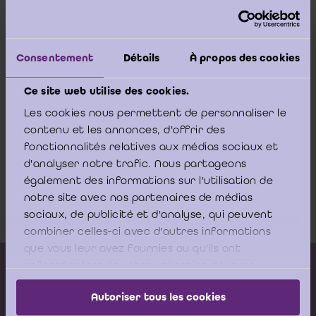
Artikel 21 van de wet van 7 december 2016 voorziet in de wettelijke
verplichting om een opdrachtbrief op te stellen voor elke opdracht.
Voorbeelden van opdrachtbrieven zijn als bijlage bij het Ontwerp
Consentement
Détails
À propos des cookies
van norm met betrekking tot de contractuele controle van KMO’s en
kleine (i)vzw’s en stichtingen en de gedeelde wettelijk voorbehouden
opdrachten bij KMO’s en kleine (i)vzw’s en stichtingen (herziene
Ce site web utilise des cookies.
versie 2026) (zie
Gemeenschappelijke opdrachten KMO
).
Les cookies nous permettent de personnaliser le
contenu et les annonces, d'offrir des
Het kan nuttig zijn om een juridisch advies te verkrijgen teneinde het
fonctionnalités relatives aux médias sociaux et
gepast karakter van elke opdrachtbrief te bevestigen.
d'analyser notre trafic. Nous partageons
également des informations sur l'utilisation de
Een voorbeeld van algemeen contractueel kader voor prestaties is
hier beschikbaar
.
notre site avec nos partenaires de médias
sociaux, de publicité et d'analyse, qui peuvent
combiner celles-ci avec d'autres informations
que vous leur avez fournies ou qu'ils ont
collectées lors de votre utilisation de leurs
Kalender vorming
services.
Gepubliceerde adviezen
Autoriser tous les cookies