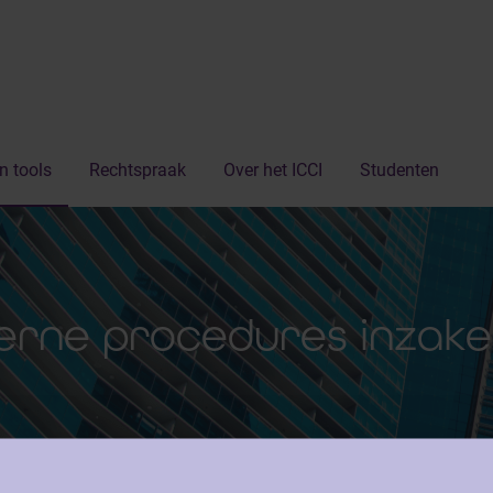
n tools
Rechtspraak
Over het ICCI
Studenten
terne procedures inzak