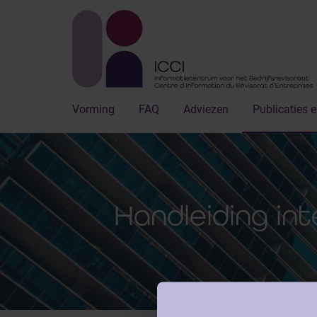
Vorming
FAQ
Adviezen
Publicaties e
Handleiding in