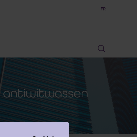
FR
e antiwitwassen