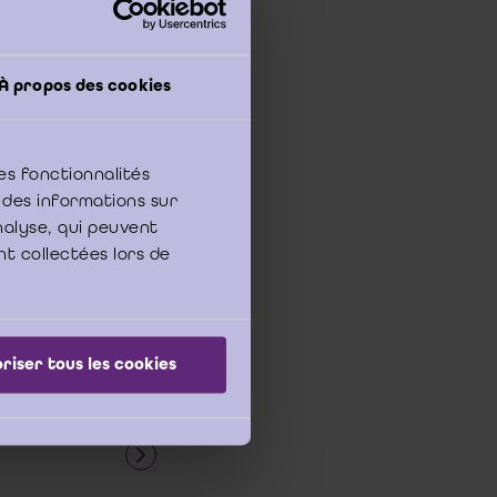
À propos des cookies
ber 2024 om sommige
d van deze
es fonctionnalités
College van toezicht
 des informations sur
rificatie van de
analyse, qui peuvent
 de lasthebbers van
nt collectées lors de
riser tous les cookies