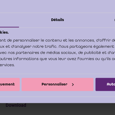
tember 2024
Détails
olledige update van de handleiding werd uitgevoerd in septem
kies.
tukken te herstructureren voor een gemakkelijkere leesbaarhei
nt de personnaliser le contenu et les annonces, d'offrir d
eiding. Deze update houdt rekening met de aanbeveling van het 
aux et d'analyser notre trafic. Nous partageons également
bedrijfsrevisoren 2024/01 over het tijdstip van identificatie en ve
e avec nos partenaires de médias sociaux, de publicité et d'
teit van de cliënt, de uiteindelijke begunstigden van de cliënt en
autres informations que vous leur avez fournies ou qu'ils o
ënt.
services.
Modellen van formulieren
Download
iquement
Personnaliser
Auto
AWW Handleiding_2024.10.10
Download