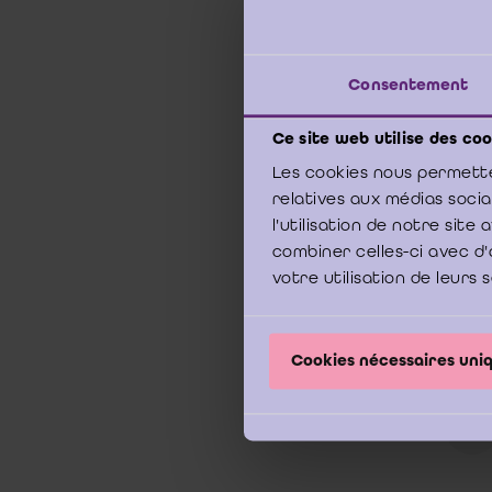
27 sep
Consentement
Een v
Ce site web utilise des coo
hoofds
Les cookies nous permette
handl
relatives aux médias soci
op de 
l'utilisation de notre sit
identi
combiner celles-ci avec d'
de cli
votre utilisation de leurs 
Cookies nécessaires un