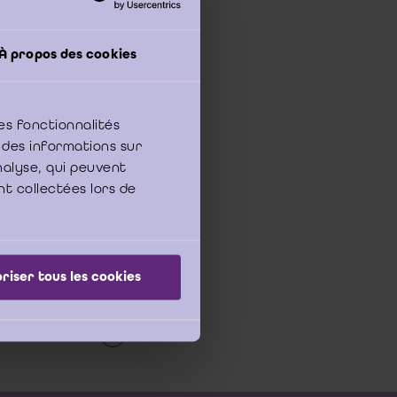
À propos des cookies
oktober en 12 december
es fonctionnalités
 des informations sur
r de (gecoördineerde)
eving en de datum van
analyse, qui peuvent
voor alle
nt collectées lors de
in de publieke sector.
riser tous les cookies