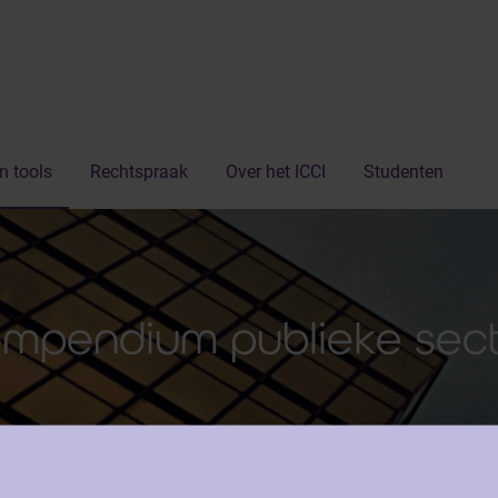
n tools
Rechtspraak
Over het ICCI
Studenten
mpendium publieke sec