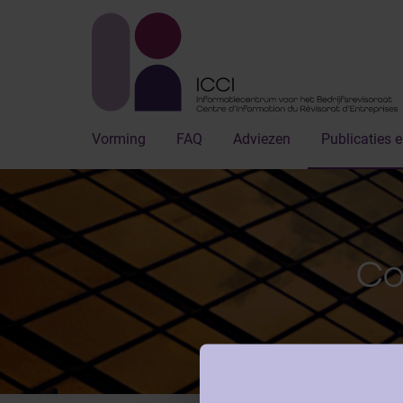
Vorming
FAQ
Adviezen
Publicaties e
Co