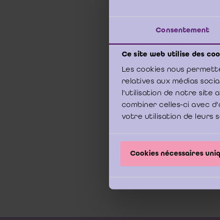
20 dec
Consentement
Tijden
Ce site web utilise des coo
2017 h
Les cookies nous permette
relatives aux médias soci
Dit co
tekst 
l'utilisation de notre sit
de mees
combiner celles-ci avec d'
control
votre utilisation de leurs 
Het Co
Cookies nécessaires un