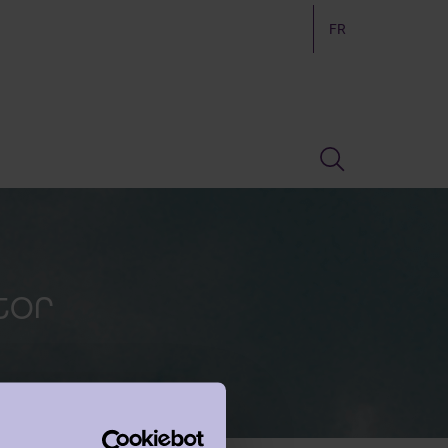
FR
tor