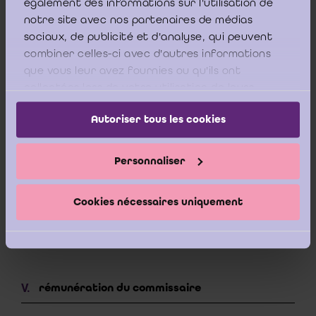
également des informations sur l'utilisation de
notre site avec nos partenaires de médias
sociaux, de publicité et d'analyse, qui peuvent
cessation du mandat de commissaire
combiner celles-ci avec d'autres informations
que vous leur avez fournies ou qu'ils ont
expiration de la durée
(3)
collectées lors de votre utilisation de leurs
services.
Autoriser tous les cookies
révocation pour juste motif par la société
(4)
Personnaliser
démission du commissaire
(3)
Cookies nécessaires uniquement
commun accord des parties
(1)
rémunération du commissaire