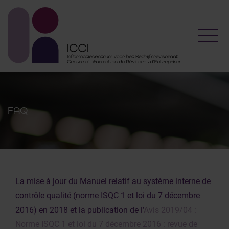
Toggl
FAQ
La mise à jour du Manuel relatif au système interne de
contrôle qualité (norme ISQC 1 et loi du 7 décembre
2016) en 2018 et la publication de l’
Avis 2019/04 :
Norme ISQC 1 et loi du 7 décembre 2016 : revue de