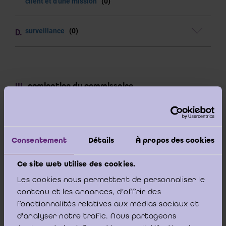
client et d'une mission
(0)
surveillance
(0)
nomination du commissaire
champ d'application
(5)
Consentement
Détails
À propos des cookies
procédure de nomination
(3)
Ce site web utilise des cookies.
lettre de mission
(1)
Les cookies nous permettent de personnaliser le
contenu et les annonces, d'offrir des
fonctionnalités relatives aux médias sociaux et
publication obligatoire
(2)
d'analyser notre trafic. Nous partageons