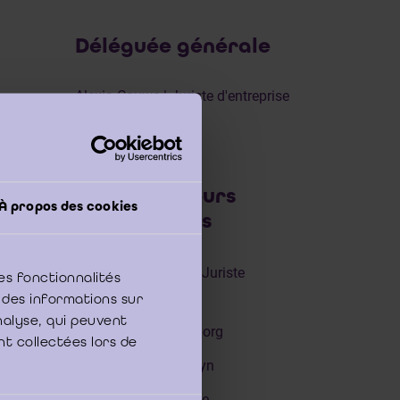
Déléguée générale
Alexia Cauwe | Juriste d'entreprise
Collaborateurs
À propos des cookies
scientifiques
Camille Luxen | Juriste
es fonctionnalités
d'entreprise
 des informations sur
analyse, qui peuvent
Katrien Van Tilborg
nt collectées lors de
Clément De Bruyn
Sandrine Koeune