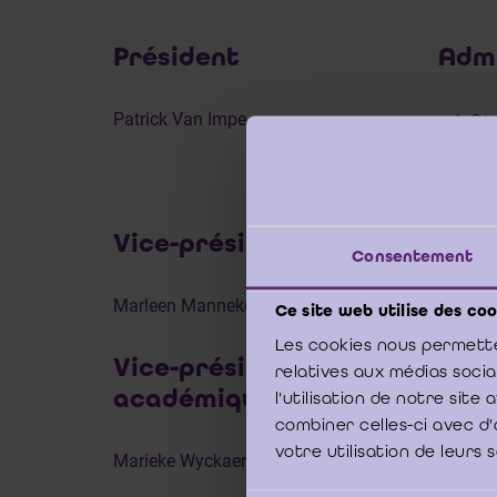
Président
Admi
Patrick Van Impe
Dia
Sim
Mar
Vice-présidente
Fer
Consentement
Yve
Marleen Mannekens
Ce site web utilise des coo
Fas
Les cookies nous permette
Vice-présidente
relatives aux médias soci
Oli
académique
l'utilisation de notre sit
Thi
combiner celles-ci avec d'
votre utilisation de leurs 
Lau
Marieke Wyckaert