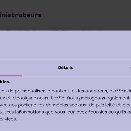
nistrateurs
ne Breesch | Professeur VUB - Réviseur d'entreprises
on Dekeyser | Professeur KULeuven
leen Mannekens | Réviseur d'entreprises
nand Maillard | Réviseur d'entreprises
Détails
s De Rongé | Professeur UCL
kies.
ka Khrouz | Professeur ULB
nt de personnaliser le contenu et les annonces, d'offrir d
aux et d'analyser notre trafic. Nous partageons également
vier Vertessen | Réviseur d'entreprises
e avec nos partenaires de médias sociaux, de publicité et d'
erry Dupont | Réviseur d'entreprises honoraire
autres informations que vous leur avez fournies ou qu'ils o
services.
ra Guarino | Réviseur d'entreprises