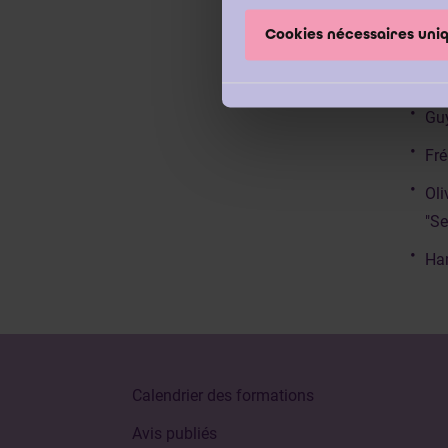
Sop
Cookies nécessaires un
To
Mar
Guy
Fré
Oli
"Se
Han
Calendrier des formations
Avis publiés