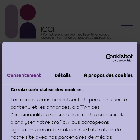
Toggl
Calendrier des formations
Avis publiés
Consentement
Détails
À propos des cookies
Modèles de documents
Livres
Ce site web utilise des cookies.
Les cookies nous permettent de personnaliser le
contenu et les annonces, d'offrir des
Posez votre question au
fonctionnalités relatives aux médias sociaux et
HelpDesk de l'ICCI
d'analyser notre trafic. Nous partageons
également des informations sur l'utilisation de
Je pose ma question
notre site avec nos partenaires de médias