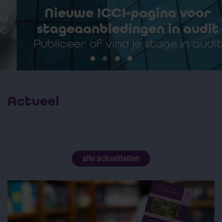
Nieuwe ICCI-pagina voor
stageaanbiedingen in audit
Publiceer of vind je stage in audit
Actueel
alle actualiteiten