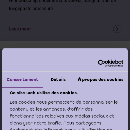
vennootschap onder firma is vereist, hangt af van de
toegepaste procedure.
Lees meer
15 juni 2026
Boekhoudkundige verwerking van een met een
Consentement
Détails
À propos des cookies
fusie gelijkgestelde verrichting (zusterfusie) /
Traitement comptable d’une opération assimilée à
Ce site web utilise des cookies.
une fusion (fusion entre sociétés sœurs) (26-001)
Les cookies nous permettent de personnaliser le
contenu et les annonces, d'offrir des
Het advies heeft betrekking op de boekhoudkundige
fonctionnalités relatives aux médias sociaux et
verwerking van een zusterfusie en herinnert eraan dat
d'analyser notre trafic. Nous partageons
een inbreng in natura niet vereist is in het kader van
également des informations sur l'utilisation de