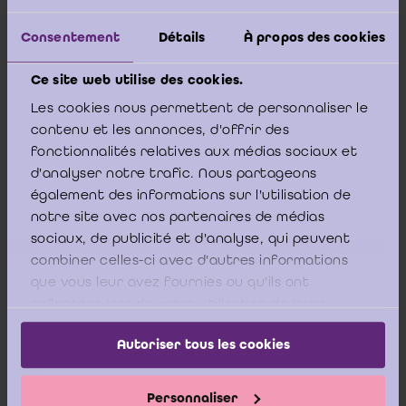
Lieven ACKE (Erevoorzitter ICCI, bedrijfsrevisor), Thomas
Consentement
Détails
À propos des cookies
CARLIER (IFRS specialist), Prof. Dr. Michel DE WOLF
(
Hoofdredacteur
, bedrijfsrevisor, UCLouvain, ULiège,
Ce site web utilise des cookies.
Erevoorzitter IBR), Marie DELACROIX
Les cookies nous permettent de personnaliser le
(Bedrijfsrevisor), Thierry DUPONT (Erevoorzitter IBR), Laura
contenu et les annonces, d'offrir des
GUARINO (Bedrijfsrevisor), Fernand MAILLARD
fonctionnalités relatives aux médias sociaux et
(Ereondervoorzitter IBR, bedrijfsrevisor), Marleen
d'analyser notre trafic. Nous partageons
MANNEKENS (
Co-hoofdredacteur
, bedrijfsrevisor), Prof. Dr.
également des informations sur l'utilisation de
notre site avec nos partenaires de médias
Bart PEETERS (UGent, UAntwerpen en ULiège), Dries
sociaux, de publicité et d'analyse, qui peuvent
SCHOCKAERT (Dr. VUB), Prof. Dr. Tom VAN
combiner celles-ci avec d'autres informations
CANEGHEM (UAntwerpen) en Prof. Dr. Christoph VAN DER
que vous leur avez fournies ou qu'ils ont
ELST (UGent, Tilburg Universiteit)
collectées lors de votre utilisation de leurs
services.
Autoriser tous les cookies
Redactiesecretariaat
A. Cauwe
Personnaliser