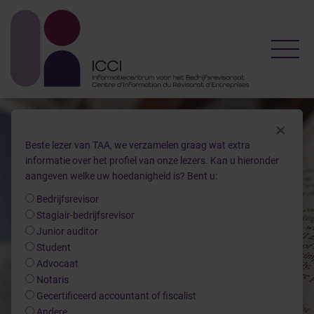
Toggl
×
Beste lezer van TAA, we verzamelen graag wat extra
informatie over het profiel van onze lezers. Kan u hieronder
aangeven welke uw hoedanigheid is? Bent u:
Bedrijfsrevisor
Tax, Audit & Accountancy
Stagiair-bedrijfsrevisor
Junior auditor
Abonneer je hier
Student
Advocaat
Notaris
Gecertificeerd accountant of fiscalist
Andere