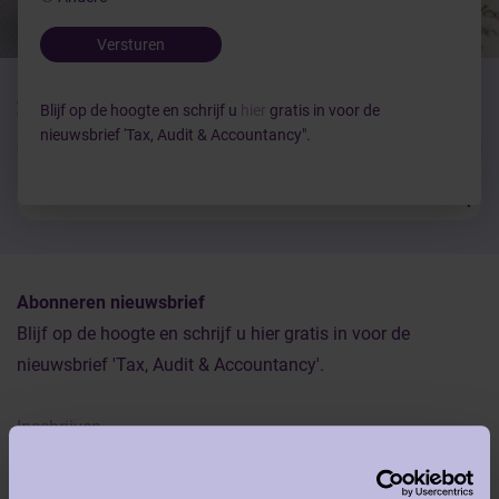
Versturen
Zoeken
Blijf op de hoogte en schrijf u
hier
gratis in voor de
nieuwsbrief 'Tax, Audit & Accountancy".
Abonneren nieuwsbrief
Blijf op de hoogte en schrijf u hier gratis in voor de
nieuwsbrief 'Tax, Audit & Accountancy'.
Inschrijven
Redactiecomité