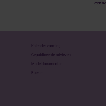
voor he
Kalender vorming
Gepubliceerde adviezen
Modeldocumenten
Boeken