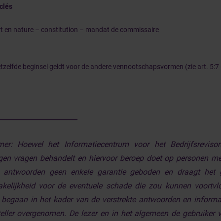
clés
t en nature – constitution – mandat de commissaire
zelfde beginsel geldt voor de andere vennootschapsvormen (zie art. 5:7 
_______________________
imer:
Hoewel het Informatiecentrum voor het Bedrijfsreviso
gen vragen behandelt en hiervoor beroep doet op personen me
 antwoorden geen enkele garantie geboden en draagt het ge
kelijkheid voor de eventuele schade die zou kunnen voortvloei
begaan in het kader van de verstrekte antwoorden en informat
eller overgenomen. De lezer en in het algemeen de gebruiker va