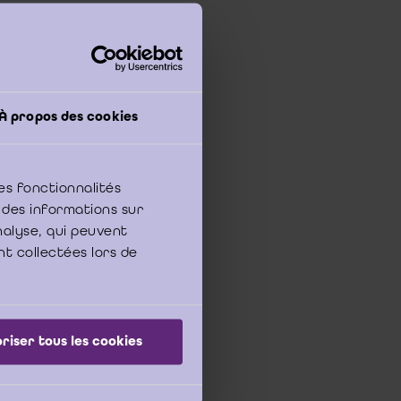
olg in praktijk niet
À propos des cookies
 § 1, tweede lid
)
dat betrekking
inbreng in natura
es fonctionnalités
 des informations sur
analyse, qui peuvent
nt collectées lors de
gegeven beschrijving
gewende
riser tous les cookies
ekking heeft op de
ewezen door het