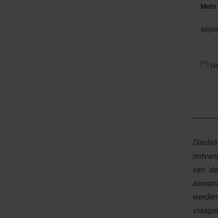
Mots 
appor
[1]
(
)
Het
_______
Discla
ontvan
van de
aanspra
werden 
vraagst