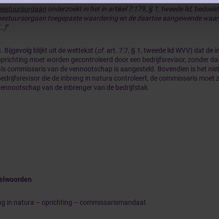
bestuursorgaan
onderzoekt in het in artikel 7:179, § 1, tweede lid, bedoel
bestuursorgaan toegepaste waardering en de daartoe aangewende waa
(…)
”
. Bijgevolg blijkt uit de wettekst (
cf
. art. 7:7, § 1, tweede lid WVV) dat de i
oprichting moet worden gecontroleerd door een bedrijfsrevisor, zonder dat 
als commissaris van de vennootschap is aangesteld. Bovendien is het niet 
bedrijfsrevisor die de inbreng in natura controleert, de commissaris moet z
vennootschap van de inbrenger van de bedrijfstak.
telwoorden
ng in natura – oprichting – commissarismandaat