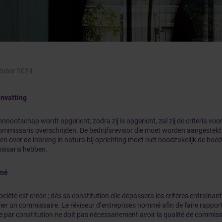
tober 2024
nvatting
ennootschap wordt opgericht; zodra zij is opgericht, zal zij de criteria v
ommissaris overschrijden. De bedrijfsrevisor die moet worden aangesteld 
en over de inbreng in natura bij oprichting moet niet noodzakelijk de hoe
ssaris hebben.
mé
ciété est créée ; dès sa constitution elle dépassera les critères entrainant
r un commissaire. Le réviseur d’entreprises nommé afin de faire rapport 
e par constitution ne doit pas nécessairement avoir la qualité de commiss