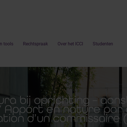
n tools
Rechtspraak
Over het ICCI
Studenten
ura bij oprichting – aans
 Apport en nature par 
ation d’un commissaire (