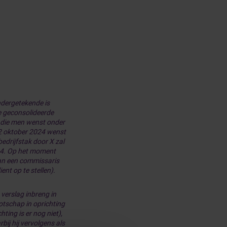
ndergetekende is
e geconsolideerde
X, die men wenst onder
 2 oktober 2024 wenst
edrijfstak door X zal
24. Op het moment
van een commissaris
ent op te stellen).
verslag inbreng in
otschap in oprichting
ting is er nog niet),
ij hij vervolgens als