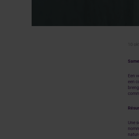
10 ok
Same
Een v
een c
breng
commi
Résu
Une so
nomme
natur