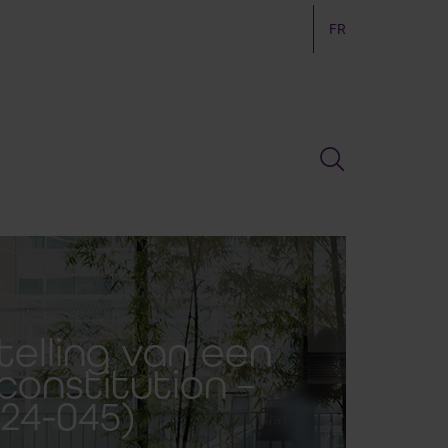
FR
telling van een
constitution –
24-045)