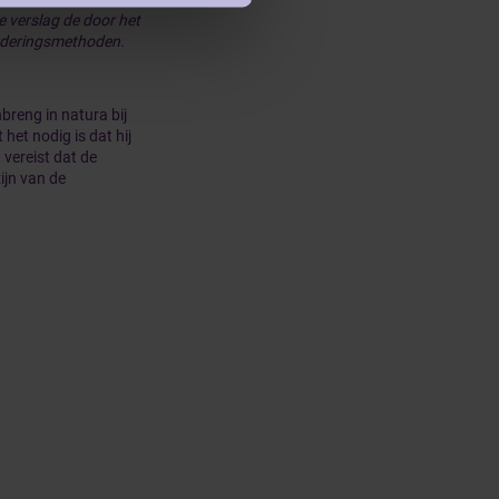
de verslag de door het
rderingsmethoden.
nbreng in natura bij
het nodig is dat hij
vereist dat de
ijn van de