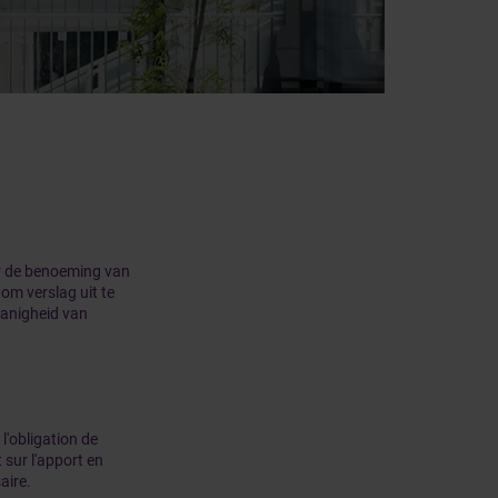
oor de benoeming van
om verslag uit te
danigheid van
 l'obligation de
sur l'apport en
aire.