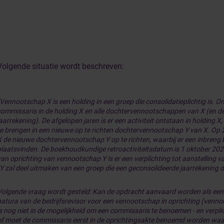
Volgende situatie wordt beschreven:
“Vennootschap X is een holding in een groep die consolidatieplichtig is. O
commissaris in de holding X en alle dochtervennootschappen van X (en d
aarrekening). De afgelopen jaren is er een activiteit ontstaan in holding 
te brengen in een nieuwe op te richten dochtervennootschap Y van X. Op
X de nieuwe dochtervennootschap Y op te richten, waarbij er een inbreng b
plaatsvinden. De boekhoudkundige retroactiviteitsdatum is 1 oktober 20
van oprichting van vennootschap Y is er een verplichting tot aanstelling 
(Y zal deel uitmaken van een groep die een geconsolideerde jaarrekening di
Volgende vraag wordt gesteld: Kan de opdracht aanvaard worden als een 
natura van de bedrijfsrevisor voor een vennootschap in oprichting (venno
is nog niet in de mogelijkheid om een commissaris te benoemen - en verplich
of moet de commissaris eerst in de oprichtingsakte benoemd worden waarb