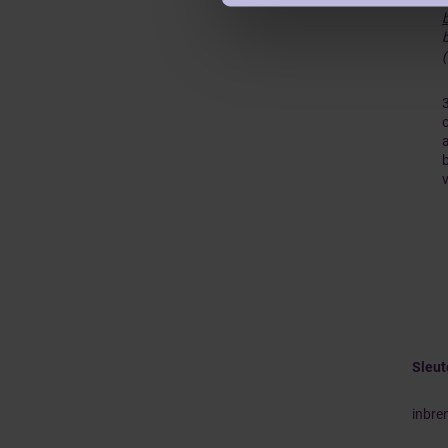
3
Sleu
inbre