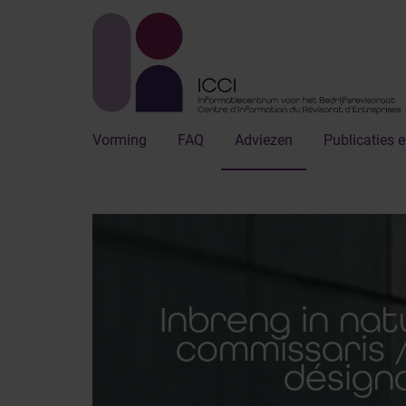
Vorming
FAQ
Adviezen
Publicaties e
Inbreng in nat
commissaris /
désign