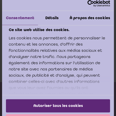
Een volledige update van de handleiding werd uitgevoerd om
sommige hoofdstukken te herstructureren voor een gemakkelijkere
leesbaarheid van deze handleiding. Deze update houdt rekening
Consentement
Détails
À propos des cookies
met de aanbeveling van het College van toezicht op de
bedrijfsrevisoren 2024/01 over het tijdstip van identificatie en
Ce site web utilise des cookies.
verificatie van de identiteit van de cliënt, de uiteindelijke
begunstigden van de cliënt en de lasthebbers van de cliënt.
Les cookies nous permettent de personnaliser le
contenu et les annonces, d'offrir des
Aarzel niet om de handleiding te gebruiken!
fonctionnalités relatives aux médias sociaux et
d'analyser notre trafic. Nous partageons
également des informations sur l'utilisation de
notre site avec nos partenaires de médias
sociaux, de publicité et d'analyse, qui peuvent
combiner celles-ci avec d'autres informations
que vous leur avez fournies ou qu'ils ont
Kalender vorming
collectées lors de votre utilisation de leurs
services.
Gepubliceerde adviezen
Autoriser tous les cookies
Modeldocumenten