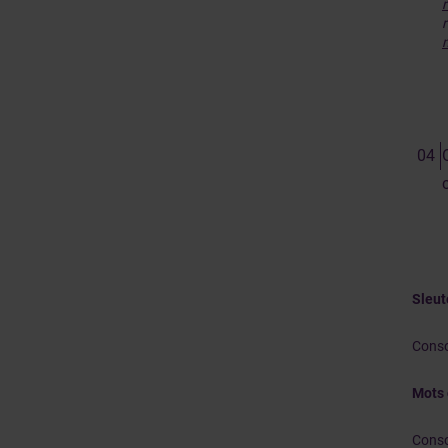
Sleu
Conso
Mots 
Conso