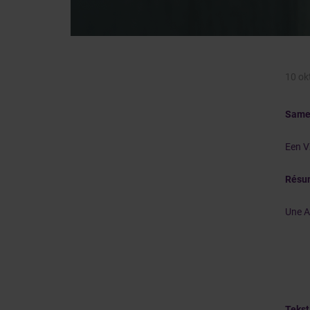
10 ok
Same
Een V
Résu
Une A
Tekst