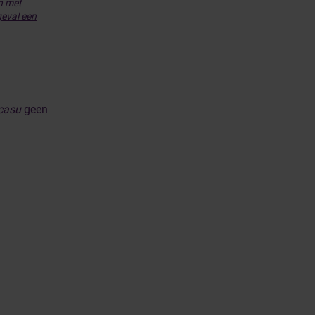
n met
geval een
 casu
geen