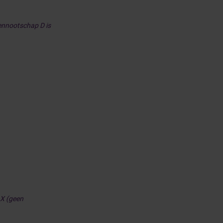
Vennootschap D is
 X (geen