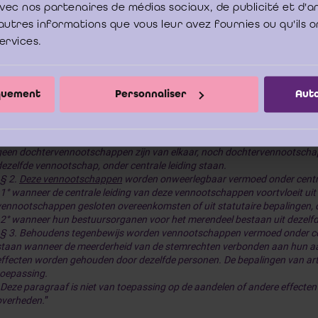
e avec nos partenaires de médias sociaux, de publicité et d'
autres informations que vous leur avez fournies ou qu'ils o
services.
Het ICCI verwijst naar artikel 1:19 van het Wetboek van vennoo
verenigingen (WVV), dat het volgende bepaalt:
iquement
Personnaliser
Auto
§ 1. Onder “consortium” wordt verstaan, de situatie waarbij
een vennoots
één of meer andere vennootschappen naar Belgisch of naar buitenlands r
geen dochtervennootschappen zijn van elkaar, noch dochtervennootschap
dezelfde vennootschap, onder centrale leiding staan.
§ 2.
Deze vennootschappen
worden onweerlegbaar vermoed onder central
1° wanneer de centrale leiding van deze vennootschappen voortvloeit uit
vennootschappen gesloten overeenkomsten of uit statutaire bepalingen, 
2° wanneer hun bestuursorganen voor het merendeel bestaan uit dezelf
§ 3. Behoudens tegenbewijs worden vennootschappen vermoed onder cent
staan wanneer de meerderheid van de stemrechten verbonden aan hun a
effecten worden gehouden door dezelfde personen. De bepalingen van arti
toepassing.
Deze paragraaf is niet van toepassing op de aandelen of andere effecte
overheden.
”