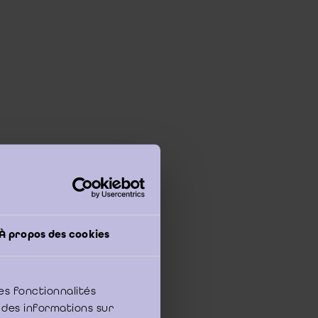
gezien:
À propos des cookies
 1 en NP 2, nl. 60%
 met stemrecht
es fonctionnalités
 des informations sur