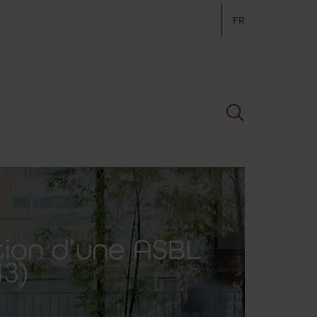
FR
tion d’une ASBL
43)