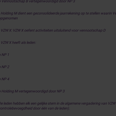
o Vennootschap B vertegenwoordigd door NP 3
• Holding M dient een geconsolideerde jaarrekening op te stellen waarin 
opgenomen
• VZW X: VZW X oefent activiteiten uitsluitend voor vennootschap D
 VZW X heeft als leden:
o NP 1
o NP 2
o NP 4
o Holding M vertegenwoordigd door NP 3
De leden hebben elk een gelijke stem in de algemene vergadering van VZW
controlebevoegdheid door één van de leden).