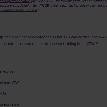
rechtspersoonlijkheid
(art. 3:22 WVV - Jaarrekening van vennootschappe
rechtspersoonlijkheid
). Een (I)VZW of een stichting kan dus in geen enkel 
moedervennootschap zijn
.
”
Op basis van het bovenstaande, is het ICCI van oordeel dat er
in
consortium bestaat op het niveau van Holding M en VZW X.
telwoorden
rtium / VZW
clés
rtium / ASBL