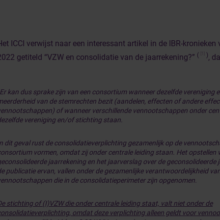
Het ICCI verwijst naar een interessant artikel in de IBR-kronieke
[1]
(
)
2022 getiteld “VZW en consolidatie van de jaarrekening?”
, d
Er kan dus sprake zijn van een consortium wanneer dezelfde vereniging e
meerderheid van de stemrechten bezit (aandelen, effecten of andere effect
vennootschappen) of wanneer verschillende vennootschappen onder centr
dezelfde vereniging en/of stichting staan.
In dit geval rust de consolidatieverplichting gezamenlijk op de vennootsc
consortium vormen, omdat zij onder centrale leiding staan. Het opstellen 
geconsolideerde jaarrekening en het jaarverslag over de geconsolideerde 
de publicatie ervan, vallen onder de gezamenlijke verantwoordelijkheid va
vennootschappen die in de consolidatieperimeter zijn opgenomen.
e stichting of (I)VZW die onder centrale leiding staat, valt niet onder de
consolidatieverplichting, omdat deze verplichting alleen geldt voor venn