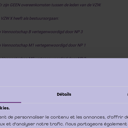
Er zijn GEEN overeenkomsten tussen de leden van de VZW.
• VZW X heeft als bestuursorgaan:
o Vennootschap B vertegenwoordigd door NP 3
o Vennootschap M1 vertegenwoordigd door NP 1
o Vennootschap M2 vertegenwoordigd door NP 2
Vraag: Bestaat er een consortium op het niveau van Holding M en VZW X, 
Détails
• Holding M: meerderheid aandelen stemrechten worden gehouden door NP
kies.
• VZW: stemrechten gehouden door NP 1 en NP 2 = 50 %, te vermeerderen
nt de personnaliser le contenu et les annonces, d'offrir d
gehouden door Holding M 25% (onder controle van NP 1 en NP 2)
”.
aux et d'analyser notre trafic. Nous partageons également