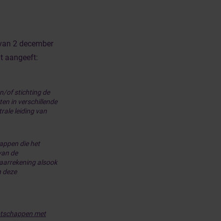
n van 2 december
at aangeeft:
n/of stichting de
en in verschillende
ale leiding van
happen die het
van de
jaarrekening alsook
n deze
ootschappen met