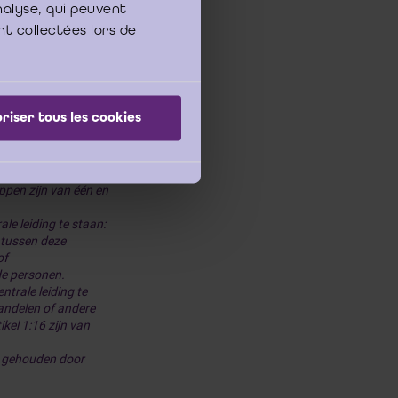
analyse, qui peuvent
nt collectées lors de
tschappen en
riser tous les cookies
chap enerzijds, en
echt anderzijds
, die
pen zijn van één en
e leiding te staan:
 tussen deze
of
de personen.
rale leiding te
andelen of andere
kel 1:16 zijn van
n gehouden door