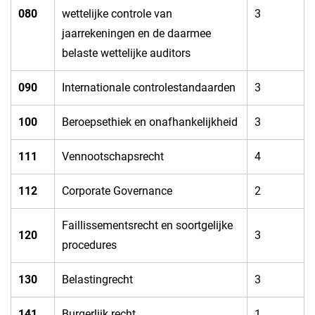
080​
wettelijke controle van
​3
jaarrekeningen en de daarmee
belaste wettelijke auditors
​090
​Internationale controlestandaarden
​3
100​
​Beroepsethiek en onafhankelijkheid
​3
​111
​Vennootschapsrecht
​4
​112
​Corporate Governance
​2
​Faillissementsrecht en soortgelijke
​120
​3
procedures
​130
​Belastingrecht
​3
141​
​Burgerlijk recht
​1