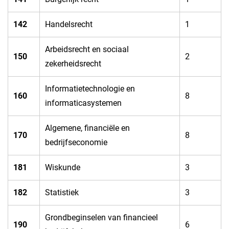
​142
​Handelsrecht
​1
​Arbeidsrecht en sociaal
​150
​2
zekerheidsrecht
​Informatietechnologie en
​160
​8
informaticasystemen
​Algemene, financiële en
​170
​8
bedrijfseconomie
​181
​Wiskunde
​3
182​
​Statistiek
​3
​Grondbeginselen van financieel
​190
​6