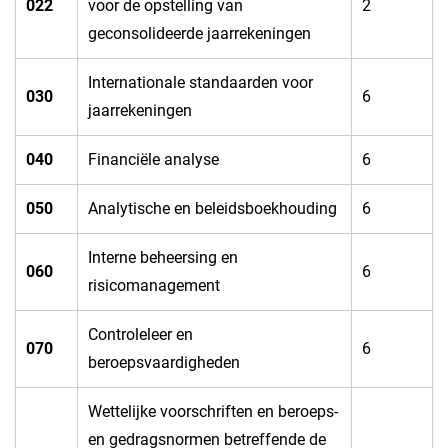
​022
voor de opstelling van
​2
geconsolideerde jaarrekeningen
​Internationale standaarden voor
​030
​6
jaarrekeningen
​040
​Financiële analyse
​6
​050
​Analytische en beleidsboekhouding
​6
​Interne beheersing en
​060
​6
risicomanagement
​Controleleer en
070​
​6
beroepsvaardigheden
​Wettelijke voorschriften en beroeps-
en gedragsnormen betreffende de