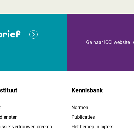
rief
Ga naar ICCI website
stituut
Kennisbank
t
Normen
 diensten
Publicaties
ssie: vertrouwen creëren
Het beroep in cijfers