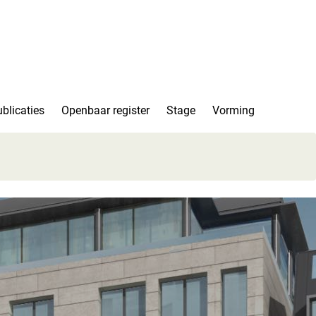
blicaties
Openbaar register
Stage
Vorming