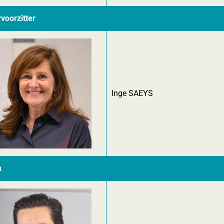
voorzitter
Inge SAEYS
n