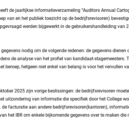
heeft de jaarlijkse informatieverzameling “Auditors Annual Carto
p van en het publiek toezicht op de bedrijfsrevisoren) bevestigd
pgevraagd werden bijgewerkt in de gebruikershandleiding van 26
ze gegevens nodig om de volgende redenen: de gegevens dienen 
jdens de analyse van het profiel van kandidaat-stagemeesters. T
het beroep, hetgeen niet enkel van belang is voor het vervullen v
ktober 2025 zijn vorige beslissingen: de bedrijfsrevisoren moet
et uitzondering van informatie die specifiek door het College wo
t. de facturatie aan andere bedrijfsrevisoren(kantoren), informat
van het IBR om enkele bijkomende gegevens over te maken die 