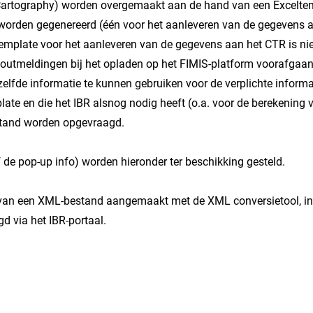
artography) worden overgemaakt aan de hand van een Exceltemp
orden gegenereerd (één voor het aanleveren van de gegevens a
mplate voor het aanleveren van de gegevens aan het CTR is niet v
 foutmeldingen bij het opladen op het FIMIS-platform voorafgaa
ezelfde informatie te kunnen gebruiken voor de verplichte infor
late en die het IBR alsnog nodig heeft (o.a. voor de berekening v
stand worden opgevraagd.
 de pop-up info) worden hieronder ter beschikking gesteld.
van een XML-bestand aangemaakt met de XML conversietool, incl
d via het IBR-portaal.