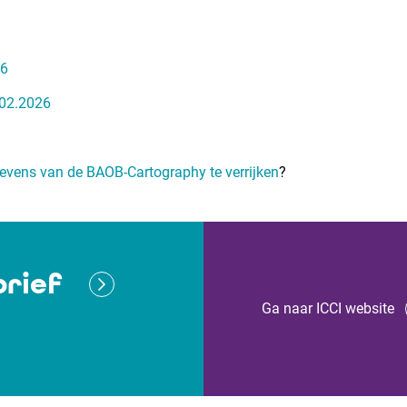
26
.02.2026
vens van de BAOB-Cartography te verrijken
?
rief
Ga naar ICCI website