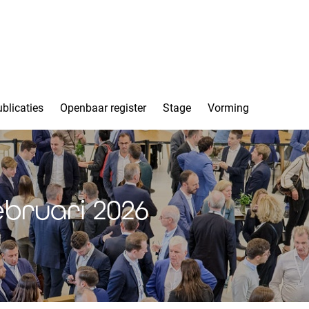
blicaties
Openbaar register
Stage
Vorming
ebruari 2026