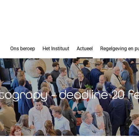
Ons beroep
Het Instituut
Actueel
Regelgeving en pu
ograpy - deadline 20 f