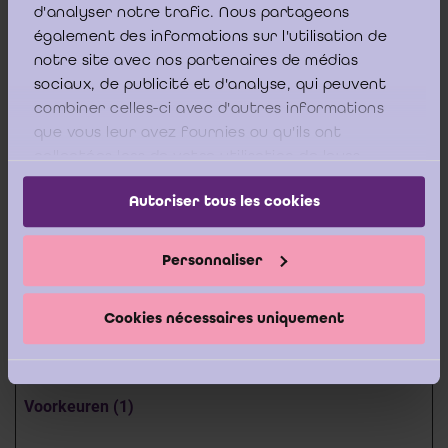
d'analyser notre trafic. Nous partageons
maken tussen
également des informations sur l'utilisation de
mensen en bots. Dit
notre site avec nos partenaires de médias
is gunstig voor de
sociaux, de publicité et d'analyse, qui peuvent
website om juiste
combiner celles-ci avec d'autres informations
rapporten over het
que vous leur avez fournies ou qu'ils ont
gebruik van de
collectées lors de votre utilisation de leurs
services.
website te maken.
Autoriser tous les cookies
rc::c
Google
Deze cookie wordt
Sessie
gebruikt om
Personnaliser
onderscheid te
maken tussen
Cookies nécessaires uniquement
mensen en bots.
Voorkeuren (1)