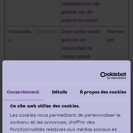
rapporten over het
gebruik van de
website te maken.
cf.turnstile.
Cloudflare
Deze cookie wordt
Perman
u
gebruikt om
ent
onderscheid te
maken tussen
mensen en bots.
CookieCon
Cookiebot
Slaat de
1 jaar
sent
cookiestatus van de
Consentement
Détails
À propos des cookies
gebruiker op voor
het huidige domein
Ce site web utilise des cookies.
rc::a
Google
Deze cookie wordt
Perman
Les cookies nous permettent de personnaliser le
gebruikt om
ent
contenu et les annonces, d'offrir des
onderscheid te
fonctionnalités relatives aux médias sociaux et