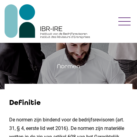
Toggl
Normen
Definitie
De normen zijn bindend voor de bedrijfsrevisoren (art.
31, § 4, eerste lid wet 2016). De normen zijn materiële
wetten in de zin van artikel 608 van het Gerechtelijk