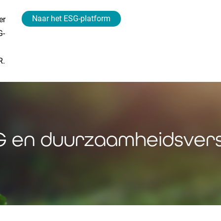
Naar het ESG-platform
er
G-
R.
G en duurzaamheidsvers