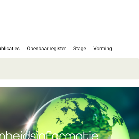
blicaties
Openbaar register
Stage
Vorming
mheidsinformatie