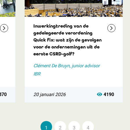
Inwerkingtreding van de
gedelegeerde verordening
Quick fix: wat zijn de gevolgen
voor de ondernemingen uit de
eerste CSRD-golf?
Clément De Bruyn, junior advisor
IBR
870
20 januari 2026
4190
1
2
3
4