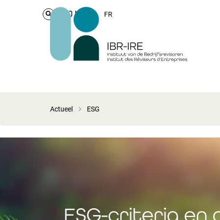
Login
FR
Actueel
ESG
ESG-criteria en