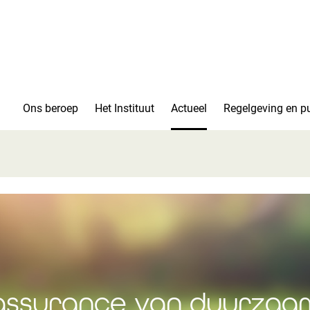
Ons beroep
Het Instituut
Actueel
Regelgeving en pu
 assurance van duurzaa