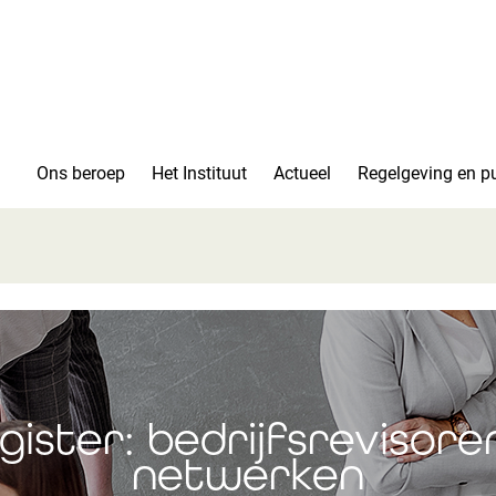
Ons beroep
Het Instituut
Actueel
Regelgeving en pu
ister: bedrijfsrevisoren
netwerken