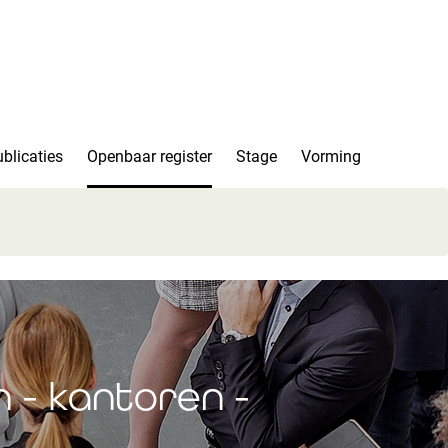
blicaties
Openbaar register
Stage
Vorming
 - kantoren -