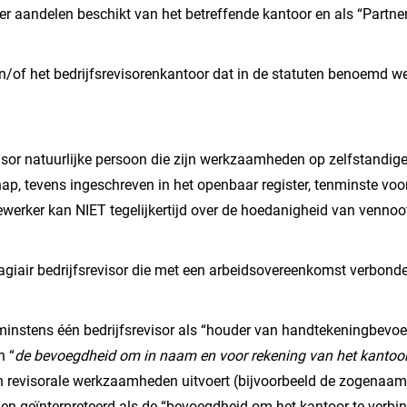
over aandelen beschikt van het betreffende kantoor en als “Part
en/of het bedrijfsrevisorenkantoor dat in de statuten benoemd wer
evisor natuurlijke persoon die zijn werkzaamheden op zelfstandige
ap, tevens ingeschreven in het openbaar register, tenminste voor
ewerker kan NIET tegelijkertijd over de hoedanigheid van venno
tagiair bedrijfsrevisor die met een arbeidsovereenkomst verbonde
t minstens één bedrijfsrevisor als “houder van handtekeningbev
n “
de bevoegdheid om in naam en voor rekening van het kantoor
een revisorale werkzaamheden uitvoert (bijvoorbeeld de zogen
n geïnterpreteerd als de “bevoegdheid om het kantoor te verbin