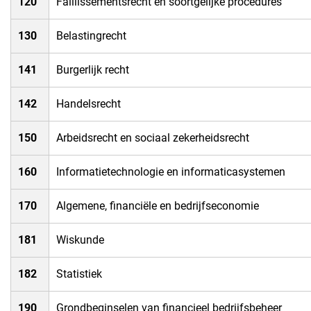
​120
​Faillissementsrecht en soortgelijke procedures
​130
​Belastingrecht
141​
​Burgerlijk recht
​142
​Handelsrecht
​150
​Arbeidsrecht en sociaal zekerheidsrecht
​160
​Informatietechnologie en informaticasystemen
​170
​Algemene, financiële en bedrijfseconomie
​181
​Wiskunde
182​
​Statistiek
​190
​Grondbeginselen van financieel bedrijfsbeheer