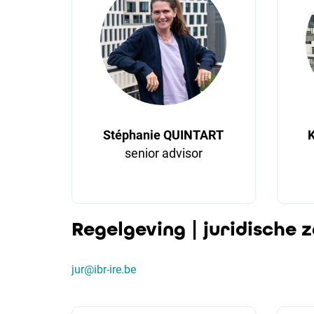
Stéphanie QUINTART
K
senior advisor
Regelgeving | juridische 
jur@ibr-ire.be