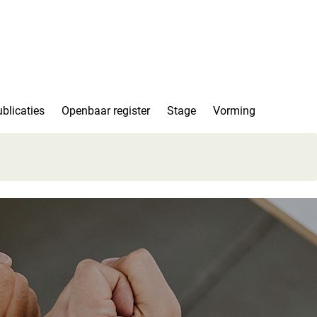
blicaties
Openbaar register
Stage
Vorming