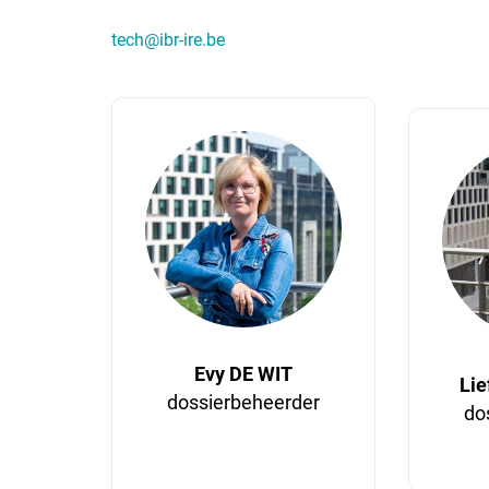
tech@ibr-ire.be
Evy DE WIT
Li
dossierbeheerder
do