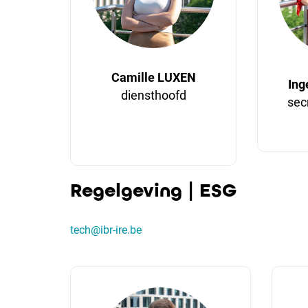
Camille LUXEN
In
diensthoofd
sec
Regelgeving | ESG
tech@ibr-ire.be