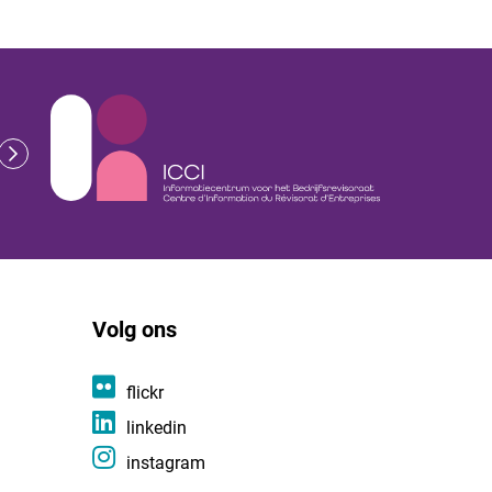
Volg ons
flickr
linkedin
instagram