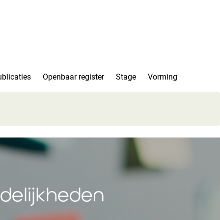
blicaties
Openbaar register
Stage
Vorming
delijkheden