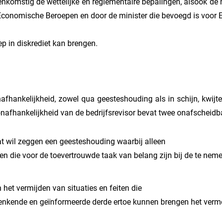
reenkomstig de wettelijke en reglementaire bepalingen, alsook 
conomische Beroepen en door de minister die bevoegd is voor 
ep in diskrediet kan brengen.
onafhankelijkheid, zowel qua geesteshouding als in schijn, kwij
onafhankelijkheid van de bedrijfsrevisor bevat twee onafscheidb
t wil zeggen een geesteshouding waarbij alleen
 die voor de toevertrouwde taak van belang zijn bij de te nemen
 het vermijden van situaties en feiten die
 denkende en geïnformeerde derde ertoe kunnen brengen het vermo