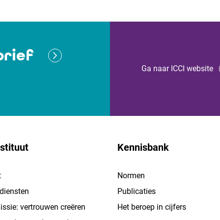
rief
Ga naar ICCI website
stituut
Kennisbank
t
Normen
 diensten
Publicaties
ssie: vertrouwen creëren
Het beroep in cijfers