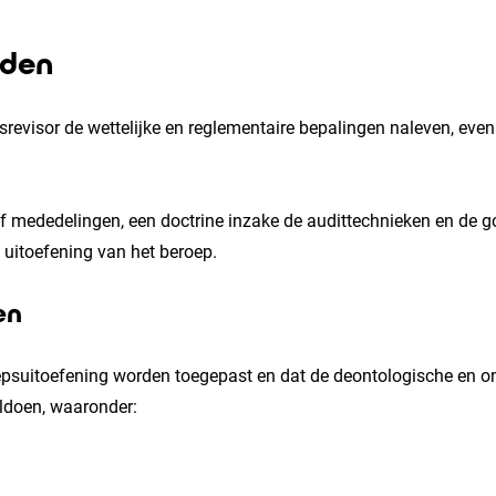
eden
fsrevisor de wettelijke en reglementaire bepalingen naleven, ev
f mededelingen, een doctrine inzake de audittechnieken en de g
e uitoefening van het beroep.
en
epsuitoefening worden toegepast en dat de deontologische en o
oldoen, waaronder: