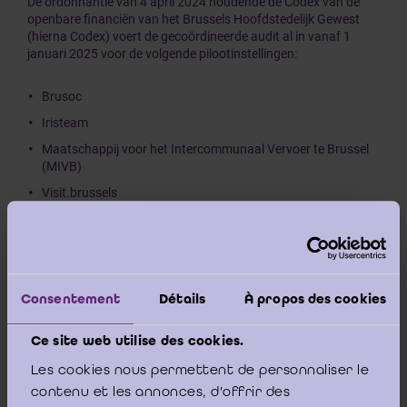
De ordonnantie van 4 april 2024 houdende de Codex van de
open­bare financiën van het Brussels Hoofdstedelijk Gewest
(hierna Codex) voert de gecoördineerde audit al in vanaf 1
januari 2025 voor de volgende pilootinstellingen:
Brusoc
Iristeam
Maatschappij voor het Intercommunaal Vervoer te Brussel
(MIVB)
Visit.brussels
Woningfonds van het Brussels Hoofdstedelijk Gewest
De algemene rekeningen van deze ABI’s van tweede categorie
voor het jaar 2025 zullen bijgevolg in 2026 worden gecerti­
ficeerd door bedrijfsrevisoren.
Consentement
Détails
À propos des cookies
Hierna vindt u de documentatie in het kader van deze nieuwe
Ce site web utilise des cookies.
opdracht:
Les cookies nous permettent de personnaliser le
contenu et les annonces, d'offrir des
het modelverslag