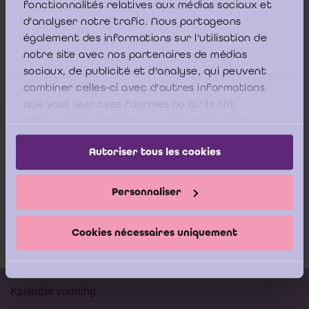
fonctionnalités relatives aux médias sociaux et
d'analyser notre trafic. Nous partageons
het voorbeeld van opdrachtbrief
également des informations sur l'utilisation de
de afsprakennota gecoördineerde audit
notre site avec nos partenaires de médias
sociaux, de publicité et d'analyse, qui peuvent
het jaarlijks protocol betreffende de
combiner celles-ci avec d'autres informations
gecoördineerde audit
que vous leur avez fournies ou qu'ils ont
collectées lors de votre utilisation de leurs
services.
M.b.t. de toegang tot de Sharepoint van BFB:
Autoriser tous les cookies
Om een toegang te bekomen, kunt u contact opnemen met de
Personnaliser
bevoegde boekhouder van de betrokken boekhoudkundige
entiteit of rechtstreeks met de EGB per mail aan
comptableregional@sprb.brussels
.
Cookies nécessaires uniquement
Kalender vorming