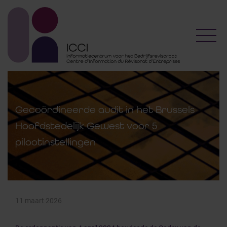
Toggl
Gecoördineerde audit in het Brussels
Hoofdstedelijk Gewest voor 5
pilootinstellingen
11 maart 2026