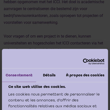
hebben opgenomen met het ICCI. Het doel is academische
aanvragen te centraliseren die bestemd zijn voor
bedrijfsrevisorenkantoren, zoals oproepen tot projecten of
voorstellen voor samenwerking.
Voor vragen of om een project in te dienen, kunnen
universiteiten en hogescholen het ICCI contacteren via het
volgende e‑mailadres:
info@icci.be
.
Consentement
Détails
À propos des cookies
Ce site web utilise des cookies.
Les cookies nous permettent de personnaliser le
contenu et les annonces, d'offrir des
fonctionnalités relatives aux médias sociaux et