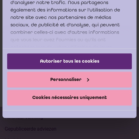
20 april 2026
d'analyser notre trafic. Nous partageons
également des informations sur l'utilisation de
Oproep tot bedrijfsprojecten voor
notre site avec nos partenaires de médias
bachelorproeven
sociaux, de publicité et d'analyse, qui peuvent
combiner celles-ci avec d'autres informations
KU Leuven - Faculteit Economie en
que vous leur avez fournies ou qu'ils ont
collectées lors de votre utilisation de leurs
Bedrijfswetenschappen
services.
Autoriser tous les cookies
Lees meer
Personnaliser
Cookies nécessaires uniquement
Kalender vorming
Gepubliceerde adviezen