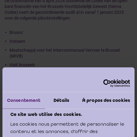
De ordonnantie van 4 april 2024 houdende de Codex van de open­
bare financiën van het Brussels Hoofdstedelijk Gewest (hierna
Codex) voert de gecoördineerde audit al in vanaf 1 januari 2025
voor de volgende pilootinstellingen:
Brusoc
Iristeam
Maatschappij voor het Intercommunaal Vervoer te Brussel
(MIVB)
Visit.brussels
Woningfonds van het Brussels Hoofdstedelijk Gewest
De algemene rekeningen van deze ABI’s van tweede categorie voor
het jaar 2025 zullen bijgevolg in 2026 worden gecerti­ficeerd door
bedrijfsrevisoren.
Consentement
Détails
À propos des cookies
Hierna vindt u de documentatie in het kader van deze nieuwe
Ce site web utilise des cookies.
opdracht:
Les cookies nous permettent de personnaliser le
contenu et les annonces, d'offrir des
het modelverslag