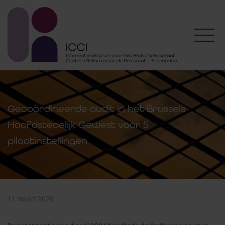
Toggl
Gecoördineerde audit in het Brussels
Hoofdstedelijk Gewest voor 5
pilootinstellingen
11 maart 2026