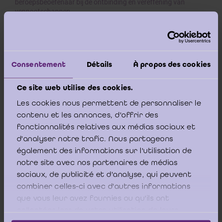
beroepsbeoefenaar bij de ontbinding en vereffening van
vennootschappen
-
Ontwerp van norm inzake de opdracht van de
beroepsbeoefenaar bij de omzetting van een entiteit
Consentement
Détails
À propos des cookies
-
Ontwerp van norm inzake de opdracht van de
beroepsbeoefenaar met betrekking bij fusie-
en splistingsverrichtingen van vennotschappen
Ce site web utilise des cookies.
Les cookies nous permettent de personnaliser le
De voorgestelde voorbeelden zijn niet bindend, maar zijn
contenu et les annonces, d'offrir des
uitsluitend bedoeld als kader voor de toepassing van de
fonctionnalités relatives aux médias sociaux et
overwegingen die in de verschillende ontwerpnormen, normen
of technische nota's zijn ontwikkeld.
d'analyser notre trafic. Nous partageons
également des informations sur l'utilisation de
Hetzelfde geldt voor het gebruik van algemene voorwaarden,
notre site avec nos partenaires de médias
die facultatief blijven. De verwijzingen in de voorbeelden van
sociaux, de publicité et d'analyse, qui peuvent
opdrachtbrieven naar de algemene voorwaarden en naar het
combiner celles-ci avec d'autres informations
privacybeleid hebben uitsluitend tot doel deze documenten
que vous leur avez fournies ou qu'ils ont
bewijswaarde te verlenen, teneinde de professional
moeilijkheden te besparen, bijvoorbeeld met betrekking tot het
collectées lors de votre utilisation de leurs
bewijs van kennisname van de algemene voorwaarden. Het
services.