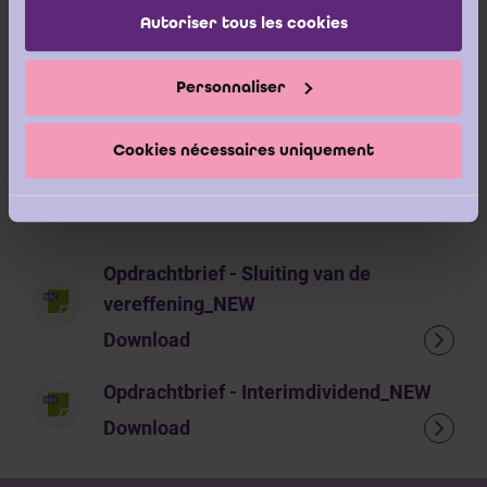
gebruik ervan, evenals de vorm en de inhoud, vallen volledig
Autoriser tous les cookies
onder de contractuele vrijheid en de interne beleidslijnen eigen
aan elk kantoor.
Personnaliser
Een voorbeeld van algemeen contractueel kader voor
prestaties vindt u hier
.
Cookies nécessaires uniquement
Daarnaast zijn de volgende voorbeelden eveneens
beschikbaar:
Opdrachtbrief - Sluiting van de
vereffening_NEW
Download
Opdrachtbrief - Interimdividend_NEW
Download