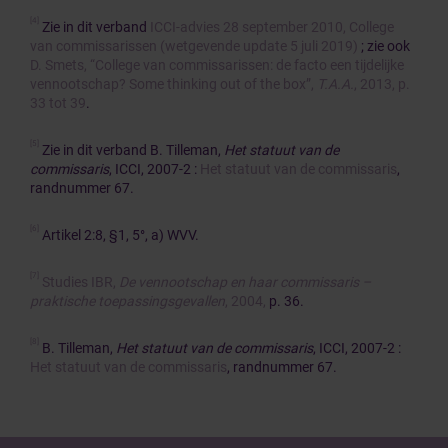
[4]
Zie in dit verband
ICCI-advies 28 september 2010, College
van commissarissen (wetgevende update 5 juli 2019)
; zie ook
D. Smets, “College van commissarissen: de facto een tijdelijke
vennootschap? Some thinking out of the box”,
T.A.A.
, 2013, p.
33 tot 39
.
[5]
Zie in dit verband B. Tilleman,
Het statuut van de
commissaris
, ICCI, 2007-2 :
Het statuut van de commissaris
,
randnummer 67.
[6]
Artikel 2:8, §1, 5°, a) WVV.
[7]
Studies IBR,
De v
ennootschap en haar commissaris –
praktische toepassingsgevallen
, 2004,
p. 36.
[8]
B. Tilleman,
Het statuut van de commissaris
, ICCI, 2007-2 :
Het statuut van de commissaris
, randnummer 67.