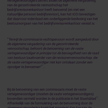
vertegenwoordigers betreft indien de algemene vergadering
van de gecontroleerde vennootschap het
bedrijfsrevisorenkantoor heeft benoemd (en niet een
natuurlijke persoon bedrijfsrevisor), kan het ICCI bevestigen
dat daarvoor inderdaad een onderliggende beslissing van het
bestuursorgaan van het bedrijfsrevisorenkantoor vereist is:
“
Terwijl de commissaris-rechtspersoon wordt aangeduid door
de algemene vergadering van de gecontroleerde
vennootschap, behoort de benoeming van de vaste
vertegenwoordiger in principe tot de bevoegdheid van de raad
van bestuur/zaakvoerder van de revisorenvennootschap, die
de vaste vertegenwoordiger niet kan ontslaan zonder een
[5]
opvolger te benoemen”
.
Bij de benoeming van een commissaris moet de vaste
vertegenwoordiger (moeten de vaste vertegenwoordigers)
[6]
bovendien vermeld worden in de publicatie in het Staatsblad
.
Afhankelijk van de formulering van de benoeming door de
algemene vergadering komt het mandaat dan toe aan de