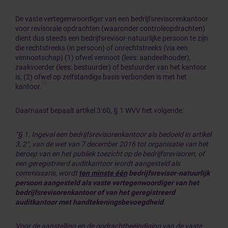
De vaste vertegenwoordiger van een bedrijfsrevisorenkantoor
voor revisorale opdrachten (waaronder controleopdrachten)
dient dus steeds een bedrijfsrevisor-natuurlijke persoon te zijn
die rechtstreeks (in persoon) of onrechtstreeks (via een
vennootschap) (1) ofwel vennoot (lees: aandeelhouder),
zaakvoerder (lees: bestuurder) of bestuurder van het kantoor
is, (2) ofwel op zelfstandige basis verbonden is met het
[1]
kantoor.
Daarnaast bepaalt artikel 3:60, § 1 WVV het volgende:
“§ 1. Ingeval een bedrijfsrevisorenkantoor als bedoeld in artikel
3, 2°, van de wet van 7 december 2016 tot organisatie van het
beroep van en het publiek toezicht op de bedrijfsrevisoren, of
een geregistreerd auditkantoor wordt aangesteld als
commissaris, wordt
ten minste één
bedrijfsrevisor-natuurlijk
persoon aangesteld als vaste vertegenwoordiger van het
bedrijfsrevisorenkantoor of van het geregistreerd
auditkantoor met handtekeningsbevoegdheid
.
Voor de aanstelling en de opdrachtbeëindiging van de vaste