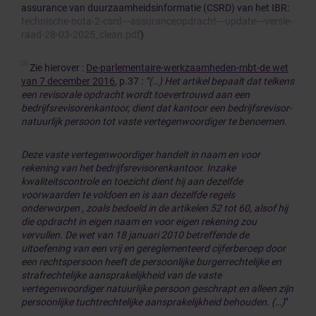
assurance van duurzaamheidsinformatie (CSRD) van het IBR:
technische-nota-2-csrd---assuranceopdracht---update---versie-
raad-28-03-2025_clean.pdf
)
[3]
Zie hierover :
De-parlementaire-werkzaamheden-mbt-de wet
van 7 december 2016
, p.37 :
“(…) Het artikel bepaalt dat telkens
een revisorale opdracht wordt toevertrouwd aan een
bedrijfsrevisorenkantoor, dient dat kantoor een bedrijfsrevisor-
natuurlijk persoon tot vaste vertegenwoordiger te benoemen.
Deze vaste vertegenwoordiger handelt in naam en voor
rekening van het bedrijfsrevisorenkantoor. Inzake
kwaliteitscontrole en toezicht dient hij aan dezelfde
voorwaarden te voldoen en is aan dezelfde regels
onderworpen , zoals bedoeld in de artikelen 52 tot 60, alsof hij
die opdracht in eigen naam en voor eigen rekening zou
vervullen. De wet van 18 januari 2010 betreffende de
uitoefening van een vrij en gereglementeerd cijferberoep door
een rechtspersoon heeft de persoonlijke burgerrechtelijke en
strafrechtelijke aansprakelijkheid van de vaste
vertegenwoordiger natuurlijke persoon geschrapt en alleen zijn
persoonlijke tuchtrechtelijke aansprakelijkheid behouden. (…)
”