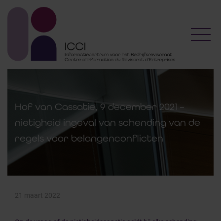
Toggl
Hof van Cassatie, 9 december 2021 –
nietigheid ingeval van schending van de
regels voor belangenconflicten
21 maart 2022