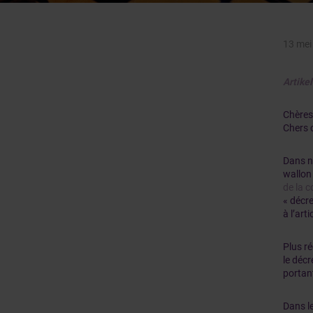
13 mei
Artike
Chères
Chers 
Dans n
wallon
de la c
« décre
à l’art
Plus r
le décr
portan
Dans le