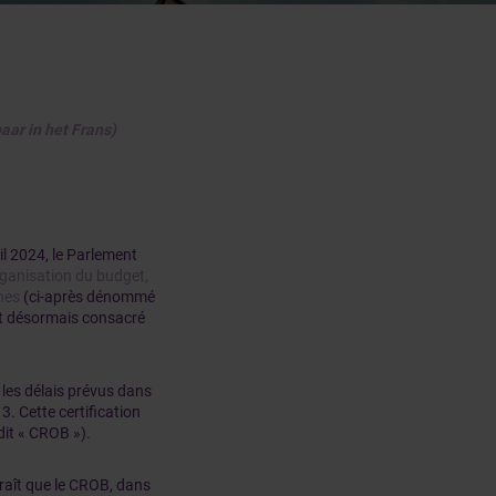
aar in het Frans)
il 2024, le Parlement
rganisation du budget,
nes
(ci-après dénommé
est désormais consacré
 les délais prévus dans
. Cette certification
dit « CROB »).
araît que le CROB, dans