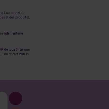
al est composé du
ges et des produits),
e règlementaire
P de type 3 (tel que
e 103 du décret WBFin