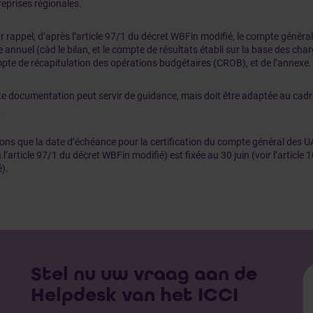
reprises régionales.
r rappel, d’après l’article 97/1 du décret WBFin modifié, le compte génér
annuel (càd le bilan, et le compte de résultats établi sur la base des char
pte de récapitulation des opérations budgétaires (CROB), et de l’annexe.
e documentation peut servir de guidance, mais doit être adaptée au cadr
.
ns que la date d’échéance pour la certification du compte général des UA
à l’article 97/1 du décret WBFin modifié) est fixée au 30 juin (voir l’articl
).
Stel nu uw vraag aan de
Helpdesk van het ICCI