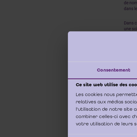
de nomb
dans le
Dans ce
une sol
l’exerc
l’accor
l’établ
Excepti
Consentement
Lors
des 
Ce site web utilise des coo
pren
dans
Les cookies nous permette
cinq
relatives aux médias soci
En c
l'utilisation de notre sit
ont 
combiner celles-ci avec d'
d’en
votre utilisation de leurs 
pour
[4]