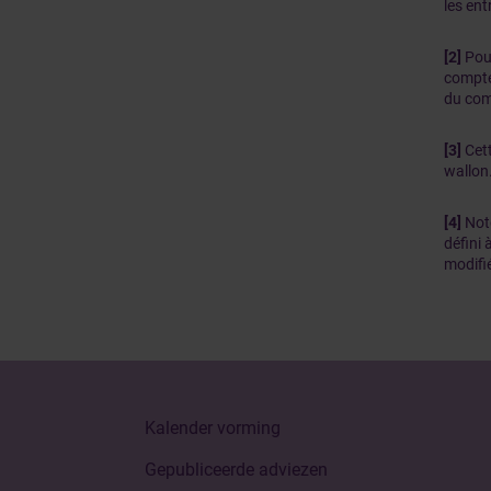
les ent
[2]
Pou
compte 
du com
[3]
Cett
wallon
[4]
Noto
défini 
modifié
Kalender vorming
Gepubliceerde adviezen