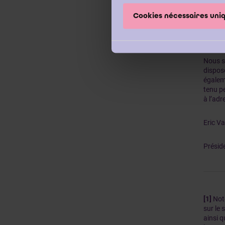
Enfin, 
Cookies nécessaires un
une obl
ce que 
avenant
Nous s
dispose
égaleme
tenu p
à l’adr
Eric V
Préside
[1]
Noto
sur le 
ainsi q