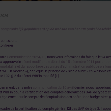
 2026
l oorspronkelijk gepubliceerd op de website van het IBR (enkel beschikb
 consœurs,
confrères,
otre
Communication 2024/18
, nous vous informions du fait que le 24 avr
 a approuvé le
décret modifiant le décret du 15 décembre 2011 portant o
omptabilité et du rapportage des unités d’administration publique wallon
t WBFin modifié »), par lequel le principe de « single audit » en Wallonie 
icle 102, § 2 du décret WBFin modifié
[1]
.
écemment, dans notre
communication du 10 avril
dernier, nous rappelions
et WBFin pour la certification des comptes généraux des UAP de type 2 et 3
t également sur le compte de récapitulation des opérations budgétaires (
 cadre de la certification du compte général
[2]
des UAP de type 3, il app