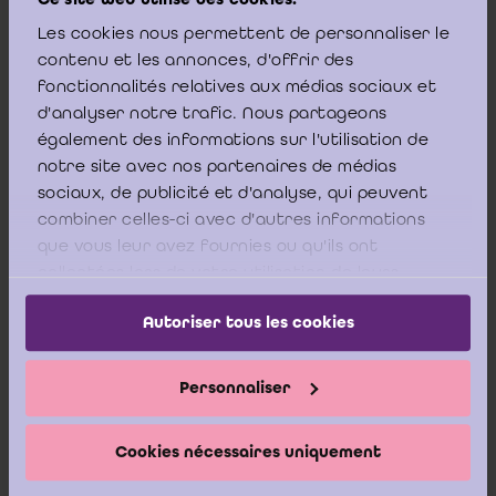
Les cookies nous permettent de personnaliser le
contenu et les annonces, d'offrir des
fonctionnalités relatives aux médias sociaux et
d'analyser notre trafic. Nous partageons
également des informations sur l'utilisation de
notre site avec nos partenaires de médias
sociaux, de publicité et d'analyse, qui peuvent
combiner celles-ci avec d'autres informations
que vous leur avez fournies ou qu'ils ont
collectées lors de votre utilisation de leurs
Meer weten over TAA
services.
Autoriser tous les cookies
Alle nummers van TAA kunnen op elk moment worden
geraadpleegd op de website van het ICCI:
Tax, Audit &
Accountancy
.
Personnaliser
U vindt ze eveneens terug in de juridische documentatiedatabank
Lexnow. Aarzel niet om ze te ontdekken of opnieuw te raadplegen.
Cookies nécessaires uniquement