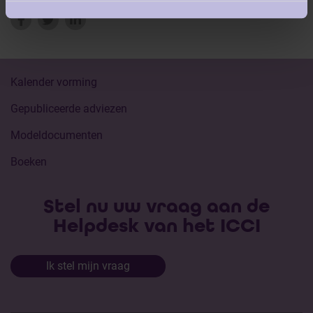
Kalender vorming
Gepubliceerde adviezen
Modeldocumenten
Boeken
Stel nu uw vraag aan de
Helpdesk van het ICCI
Ik stel mijn vraag