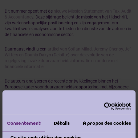
Dit nummer opent met de
nieuwe Mission Statement van Tax, Audit
& Accountancy
. Deze bijdrage belicht de missie van het tijdschrift,
zijn wetenschappelijke positionering en zijn engagement om
kwaliteitsvolle analyses aan te bieden ten dienste van de actoren in
de financiële en economische sector.
Daarnaast vindt u een
artikel van Sofian Milad, Jeremy Chenoy, Jef
Witters en Dounia Dakyo (Deloitte) over de evolutie van de
regelgeving inzake duurzaamheidsinformatie en andere niet-
financiële informatie
.
De auteurs analyseren de recente ontwikkelingen binnen het
Europese kader voor duurzaamheidsrapportering, met bijzondere
aandacht voor het Omnibus-akkoord en de herziening van de
European Sustainability Reporting Standards (ESRS), evenals de
gevolgen daarvan voor ondernemingen.
👉 Download
hier
TAA 96.
Consentement
Détails
À propos des cookies
Ce site web utilise des cookies.