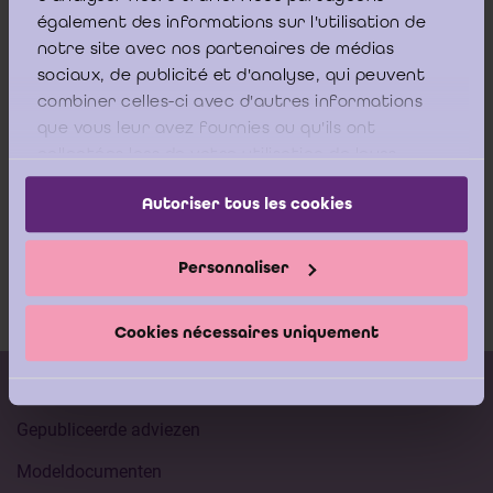
2025)
également des informations sur l'utilisation de
Elfde tool – 3: Interne beheersing: personeelcyclus (oktober
notre site avec nos partenaires de médias
2025)
sociaux, de publicité et d'analyse, qui peuvent
combiner celles-ci avec d'autres informations
Deze tool is eveneens beschikbaar op de volgende pagina’s van de
que vous leur avez fournies ou qu'ils ont
website van het ICCI:
collectées lors de votre utilisation de leurs
services.
Tools voor een efficiënte ISA-audit
Autoriser tous les cookies
ISA checklists en templates
Personnaliser
Cookies nécessaires uniquement
Kalender vorming
Gepubliceerde adviezen
Modeldocumenten