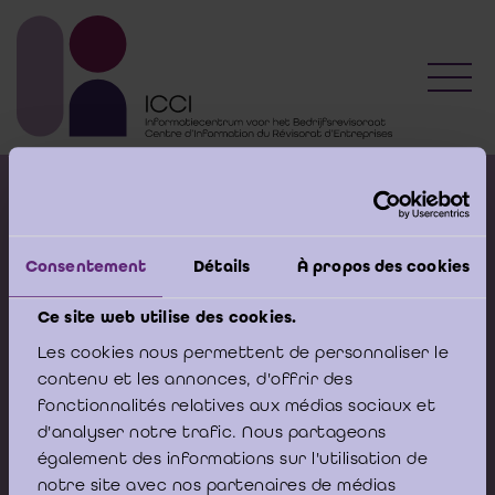
Toggl
Kalender vorming
Gepubliceerde adviezen
Consentement
Détails
À propos des cookies
Modeldocumenten
Boeken
Ce site web utilise des cookies.
Les cookies nous permettent de personnaliser le
contenu et les annonces, d'offrir des
Stel nu uw vraag aan de
fonctionnalités relatives aux médias sociaux et
Helpdesk van het ICCI
d'analyser notre trafic. Nous partageons
également des informations sur l'utilisation de
Ik stel mijn vraag
notre site avec nos partenaires de médias