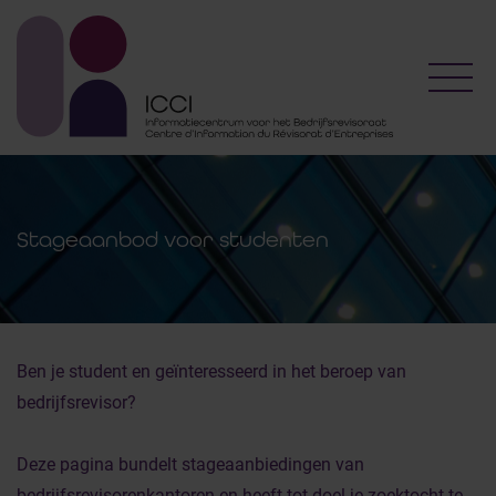
Toggl
Stageaanbod voor studenten
Ben je student en geïnteresseerd in het beroep van
bedrijfsrevisor?
Deze pagina bundelt stageaanbiedingen van
bedrijfsrevisorenkantoren en heeft tot doel je zoektocht te