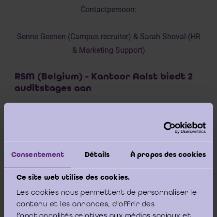
Contactpersoon:
Senne Geenen (Campus recruiter) & Sarah Shoval (HR
& Marketing Support)
RSM (Belgium) - Kantoor Aalst biedt 2
auditstages aan
3 juni 2026
RSM (Belgium) - Kantoor Aalst biedt twee auditstages
Consentement
Détails
À propos des cookies
aan voor masterstudenten die praktijkervaring willen
Ce site web utilise des cookies.
opdoen binnen audit.
Les cookies nous permettent de personnaliser le
contenu et les annonces, d'offrir des
Beschrijving van de stage
fonctionnalités relatives aux médias sociaux et