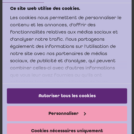
Internship description
Ce site web utilise des cookies.
Les cookies nous permettent de personnaliser le
As part of the audit team, you will:
contenu et les annonces, d'offrir des
fonctionnalités relatives aux médias sociaux et
d'analyser notre trafic. Nous partageons
conduct audit procedures under the supervision of
également des informations sur l'utilisation de
senior auditors;
notre site avec nos partenaires de médias
sociaux, de publicité et d'analyse, qui peuvent
collect and analyse financial data and other
combiner celles-ci avec d'autres informations
relevant information;
que vous leur avez fournies ou qu'ils ont
prepare clear and concise audit working papers
collectées lors de votre utilisation de leurs
and reports;
services.
Autoriser tous les cookies
verify the accuracy and completeness of financial
statements.
Personnaliser
Internship arrangements
Cookies nécessaires uniquement