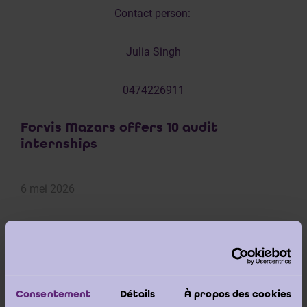
Contact person:
Julia Singh
0474226911
Forvis Mazars offers 10 audit
internships
6 mei 2026
Forvis Mazars offers 10 audit internships for master’s
students wishing to gain practical experience within a
dynamic and professional audit environment.
Consentement
Détails
À propos des cookies