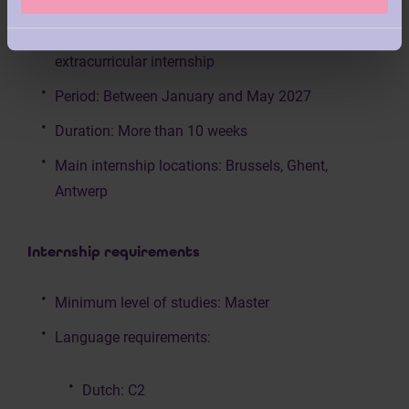
Type of internship: Curricular and/or
extracurricular internship
Period: Between January and May 2027
Duration: More than 10 weeks
Main internship locations: Brussels, Ghent,
Antwerp
Internship requirements
Minimum level of studies: Master
Language requirements:
Dutch: C2