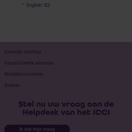
English: B2
Kalender vorming
Gepubliceerde adviezen
Modeldocumenten
Boeken
Stel nu uw vraag aan de
Helpdesk van het ICCI
Ik stel mijn vraag