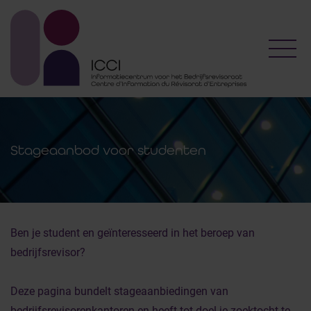
Toggl
Stageaanbod voor studenten
Ben je student en geïnteresseerd in het beroep van
bedrijfsrevisor?
Deze pagina bundelt stageaanbiedingen van
bedrijfsrevisorenkantoren en heeft tot doel je zoektocht te