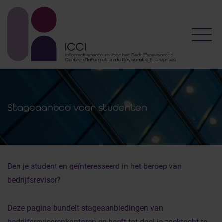
Toggl
Stageaanbod voor studenten
Ben je student en geïnteresseerd in het beroep van
bedrijfsrevisor?
Deze pagina bundelt stageaanbiedingen van
bedrijfsrevisorenkantoren en heeft tot doel je zoektocht te