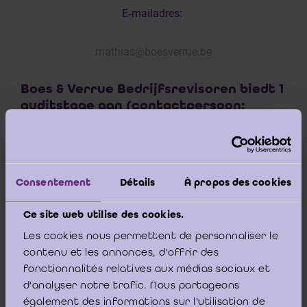
E‑mailadres:
mathias@boesverrue.be
Boes & Verrue Bedrijfsrevisoren biedt 1
auditstage aan (contactpersoon:
Mathias Verrue)
28 april 2026
Consentement
Détails
À propos des cookies
Boes & Verrue Bedrijfsrevisoren biedt één stage aan
Ce site web utilise des cookies.
voor studenten die praktijkervaring willen opdoen in
Les cookies nous permettent de personnaliser le
audit en het bedrijfsrevisoraat.
contenu et les annonces, d'offrir des
fonctionnalités relatives aux médias sociaux et
d'analyser notre trafic. Nous partageons
Beschrijving van de stage
également des informations sur l'utilisation de