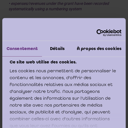
• expenses/revenues under the grant have been recorded
systematically using a numbering system
that distinguishes them from expenses/income for other
projects
• the time-recording system is reliable (time-declarations or
other time-recording system)
Consentement
Détails
À propos des cookies
• the usual practices are compatible with the requirements
Ce site web utilise des cookies.
under the Grant Agreement and in line with national law.
”
Les cookies nous permettent de personnaliser le
contenu et les annonces, d'offrir des
fonctionnalités relatives aux médias sociaux et
d'analyser notre trafic. Nous partageons
Als antwoord op de vraag dient het ICCI eerst aan
également des informations sur l'utilisation de
te geven dat hij in geen geval in de plaats van de
notre site avec nos partenaires de médias
Raad van het IBR kan oordelen hoe de
sociaux, de publicité et d'analyse, qui peuvent
bedrijfsrevisoren het model
in casu
precies dienen
combiner celles-ci avec d'autres informations
que vous leur avez fournies ou qu'ils ont
aan te passen om de assurance-elementen in dit