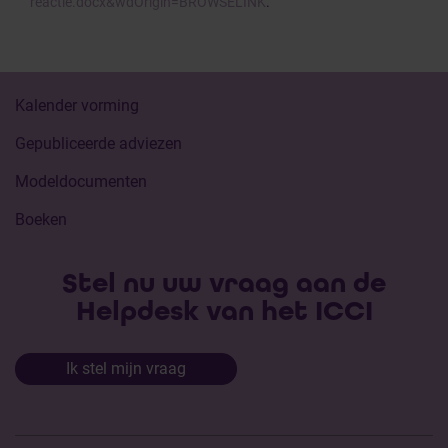
reactie.docx&wdOrigin=BROWSELINK
.
Kalender vorming
Gepubliceerde adviezen
Modeldocumenten
Boeken
Stel nu uw vraag aan de
Helpdesk van het ICCI
Ik stel mijn vraag