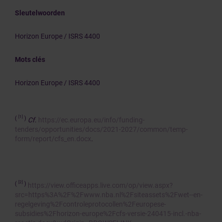
Sleutelwoorden
Horizon Europe / ISRS 4400
Mots clés
Horizon Europe / ISRS 4400
[1]
(
)
Cf
.
https://ec.europa.eu/info/funding-
tenders/opportunities/docs/2021-2027/common/temp-
form/report/cfs_en.docx
.
[2]
(
)
https://view.officeapps.live.com/op/view.aspx?
src=https%3A%2F%2Fwww.nba.nl%2Fsiteassets%2Fwet--en-
regelgeving%2Fcontroleprotocollen%2Feuropese-
subsidies%2Fhorizon-europe%2Fcfs-versie-240415-incl.-nba-