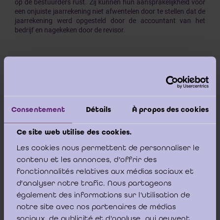
op de bestuurders rust. Zij kunnen hun aansprakelijkheid voor
een onjuiste jaarrekening niet afwentelen door te stellen dat de
jaarrekening werd opgesteld door de accountant van het
bedrijf en nagekeken door de revisor.
Zij zijn met name aansprakelijk indien uit het flagrante verschil
tussen werkelijkheid en gegevens kan worden afgeleid dat zij
niet te goeder trouw hebben gehandeld.
Consentement
Détails
À propos des cookies
Ce site web utilise des cookies.
Indien mede door een gebrekkige controle van de commissaris
Les cookies nous permettent de personnaliser le
de jaarrekening fouten vertoont ten gevolge van
contenu et les annonces, d'offrir des
overwaarderingen waarbij de bestuurders te kwader trouw
zijn, dan zijn de commissaris en de bestuurders
in solidum
fonctionnalités relatives aux médias sociaux et
aansprakelijk, waarbij de commissaris de bestuurders niet
d'analyser notre trafic. Nous partageons
dient te vrijwaren.
également des informations sur l'utilisation de
notre site avec nos partenaires de médias
Koophandel-Hasselt-
sociaux, de publicité et d'analyse, qui peuvent