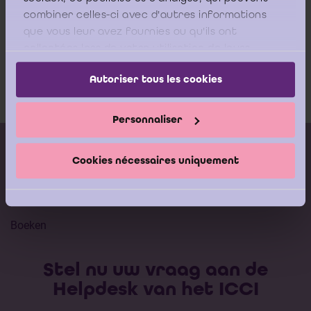
25_06_2002.pdf
combiner celles-ci avec d'autres informations
que vous leur avez fournies ou qu'ils ont
collectées lors de votre utilisation de leurs
services.
Koophandel-Hasselt-25_06_2002
Autoriser tous les cookies
Download
Personnaliser
Kalender vorming
Cookies nécessaires uniquement
Gepubliceerde adviezen
Modeldocumenten
Boeken
Stel nu uw vraag aan de
Helpdesk van het ICCI