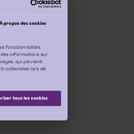
À propos des cookies
es fonctionnalités
 des informations sur
nk van koophandel van
analyse, qui peuvent
n worden ingeleid bij
nt collectées lors de
riser tous les cookies
ingen van gebrek aan
revisor verschillende
issaris, niet meer