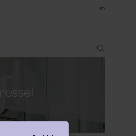
FR
russel