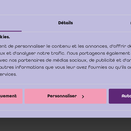
ril 2005
Détails
mer
kies.
nt de personnaliser le contenu et les annonces, d'offrir d
aux et d'analyser notre trafic. Nous partageons également
rdering strekkende tot de aanstelling door de voorzitter van de rechtba
e avec nos partenaires de médias sociaux, de publicité et d'
edrijfsrevisor overeenkomstig artikel 157 van de Vennootschapswet ka
autres informations que vous leur avez fournies ou qu'ils o
dig verzoekschrift.
services.
iquement
Personnaliser
Auto
 de hervorming van het revisoraat in 2002 en 2003 zijn de verdenk
ankelijkheid, die eerder konden bestaan omwille van het feit dat een 
sten bood aan de vennootschap benevens zijn mandaat van comm
htvaardigd.