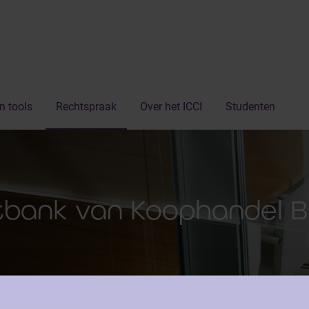
n tools
Rechtspraak
Over het ICCI
Studenten
bank van Koophandel B