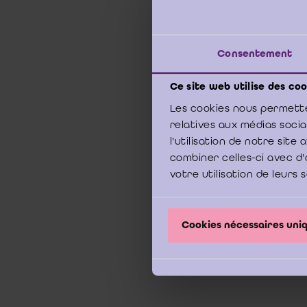
28 ap
Consentement
e
3
Ka
Ce site web utilise des coo
Les cookies nous permette
relatives aux médias soci
De vo
l'utilisation de notre sit
een b
combiner celles-ci avec d'
eenzij
votre utilisation de leurs 
Cookies nécessaires un
Sinds
onafh
dien
gerec